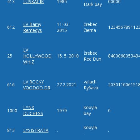
413
LUSKÁČIK
1985
00000
Dark bay
LV Barny
11-03-
žrebec
612
123456789112
Remedys
2015
čierna
LV
žrebec
25
HOLLYWOOD
15. 5. 2010
840006005343
Red Dun
WHIZ
LV ROCKY
valach
616
27.2.2021
203011006151
VOODOO DR
Ryšavá
LYNX
kobyla
1000
1979
0
DUCHESS
bay
kobyla
813
LYSISTRATA
.
.
.