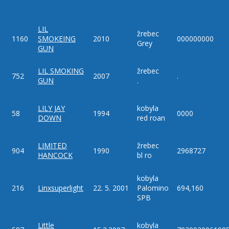
LIL
žrebec
1160
SMOKEING
2010
000000000
Grey
GUN
LIL SMOKING
žrebec
752
2007
.
GUN
.
LILY JAY
kobyla
58
1994
0000
DOWN
red roan
LIMITED
žrebec
904
1990
2968727
HANCOCK
bl ro
kobyla
216
Linxsuperlight
22. 5. 2001
Palomino
694,160
SPB
Little
kobyla