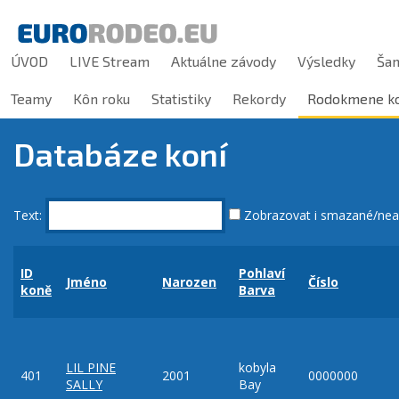
ÚVOD
LIVE Stream
Aktuálne závody
Výsledky
Ša
Teamy
Kôn roku
Statistiky
Rekordy
Rodokmene ko
Databáze koní
Text:
Zobrazovat i smazané/nea
ID
Pohlaví
Jméno
Narozen
Číslo
koně
Barva
LIL PINE
kobyla
401
2001
0000000
SALLY
Bay