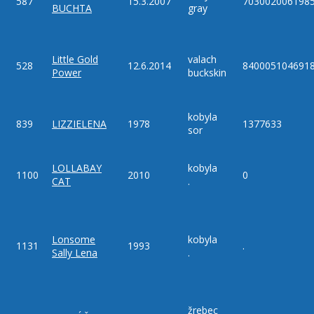
587
15.3.2007
703002006198
BUCHTA
gray
Little Gold
valach
528
12.6.2014
840005104691
Power
buckskin
kobyla
839
LIZZIELENA
1978
1377633
sor
LOLLABAY
kobyla
1100
2010
0
CAT
.
Lonsome
kobyla
1131
1993
.
Sally Lena
.
žrebec