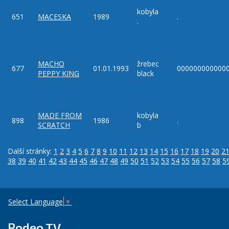
kobyla
651
MACESKA
1989
.
.
MACHO
žrebec
677
01.01.1993
000000000000
PEPPY KING
black
MADE FROM
kobyla
898
1986
.
SCRATCH
b
Další stránky:
1
2
3
4
5
6
7
8
9
10
11
12
13
14
15
16
17
18
19
20
2
38
39
40
41
42
43
44
45
46
47
48
49
50
51
52
53
54
55
56
57
58
5
Select Language
▼
Rodeo TV