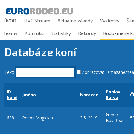
ÚVOD
LIVE Stream
Aktuálne závody
Výsledky
Ša
Teamy
Kôn roku
Statistiky
Rekordy
Rodokmene ko
Databáze koní
Text:
Zobrazovat i smazané/nea
ID
Pohlaví
Jméno
Narozen
Č
koně
Barva
žrebec
638
Pocos Magician
3.5. 2019
5
Bay Roan