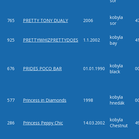
sor
kobyla
765
PRETTY TONY DUALY
2006
4
sor
kobyla
925
PRETTYWHIZPRETTYDOES
1.1.2002
4
bay
kobyla
676
PRIDES POCO BAR
01.01.1990
0
black
kobyla
577
Princess in Diamonds
1998
0
hnedák
kobyla
286
Princess Peppy Chic
14.03.2002
4
Chestnut