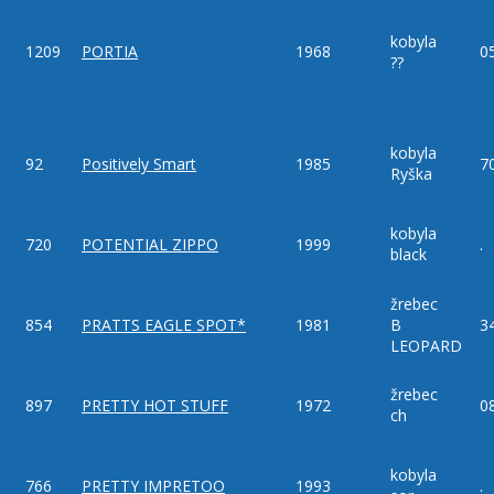
kobyla
1209
PORTIA
1968
0
??
kobyla
92
Positively Smart
1985
7
Ryška
kobyla
720
POTENTIAL ZIPPO
1999
.
black
žrebec
854
PRATTS EAGLE SPOT*
1981
B
3
LEOPARD
žrebec
897
PRETTY HOT STUFF
1972
0
ch
kobyla
766
PRETTY IMPRETOO
1993
.