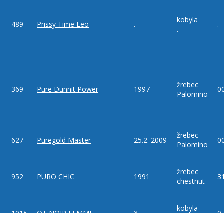
kobyla
489
Prissy Time Leo
.
.
.
žrebec
369
Pure Dunnit Power
1997
0
Palomino
žrebec
627
Puregold Master
25.2. 2009
0
Palomino
žrebec
952
PURO CHIC
1991
3
chestnut
kobyla
1015
QT NOIR FEMME
X
0
BLACK