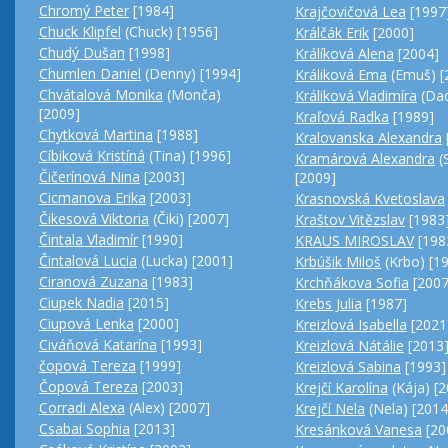
Chromý Peter
[1984]
Krajčovičová Lea
[1997
Chuck Klipfel
(Chuck) [1956]
Králčák Erik
[2000]
Chudý Dušan
[1998]
Králíková Alena
[2004]
Chumlen Daniel
(Denny) [1994]
Králiková Ema
(Emuš) [
Chvátalová Monika
(Monča)
Králiková Vladimíra
(Dad
[2009]
Kraľová Radka
[1989]
Chytková Martina
[1988]
Kralovanska Alexandra
Cíbiková Kristíná
(Tina) [1996]
Kramárová Alexandra
(
Čičerínová Nina
[2003]
[2009]
Cicmanova Erika
[2003]
Krasnovská Kvetoslava
Čikesová Viktoria
(Čiki) [2007]
Kraštov Vitězslav
[1983
Čintala Vladimír
[1990]
KRAUS MIROSLAV
[198
Čintalová Lucia
(Lucka) [2001]
Krbúšik Miloš
(Krbo) [1
Ciranová Zuzana
[1983]
Krchňákova Sofia
[2007
Ciupek Nadia
[2015]
Krebs Julia
[1987]
Ciupová Lenka
[2000]
Kreizlová Isabella
[2021
Civáňová Katarína
[1993]
Kreizlová Nátálie
[2013
čopová Tereza
[1999]
Kreizlová Sabina
[1993]
Čopová Tereza
[2003]
Krejčí Karolína
(Kája) [
Corradi Alexa
(Alex) [2007]
Krejčí Nela
(Nela) [2014
Csabai Sophia
[2013]
Kresánková Vanesa
[20