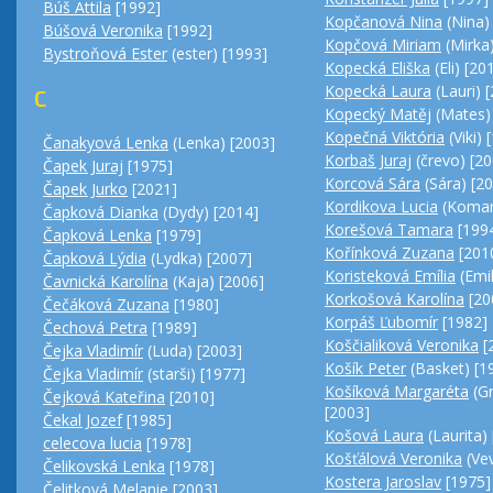
Búš Attila
[1992]
Kopčanová Nina
(Nina)
Búšová Veronika
[1992]
Kopčová Miriam
(Mirka)
Bystroňová Ester
(ester) [1993]
Kopecká Eliška
(Eli) [20
Kopecká Laura
(Lauri) 
C
Kopecký Matěj
(Mates)
Kopečná Viktória
(Viki) 
Čanakyová Lenka
(Lenka) [2003]
Korbaš Juraj
(črevo) [20
Čapek Juraj
[1975]
Korcová Sára
(Sára) [2
Čapek Jurko
[2021]
Kordikova Lucia
(Komar
Čapková Dianka
(Dydy) [2014]
Korešová Tamara
[199
Čapková Lenka
[1979]
Kořínková Zuzana
[201
Čapková Lýdia
(Lydka) [2007]
Koristeková Emília
(Emil
Čavnická Karolína
(Kaja) [2006]
Korkošová Karolína
[20
Čečáková Zuzana
[1980]
Korpáš Ľubomír
[1982]
Čechová Petra
[1989]
Koščialiková Veronika
[
Čejka Vladimír
(Luda) [2003]
Košík Peter
(Basket) [1
Čejka Vladimír
(starši) [1977]
Košíková Margaréta
(Gr
Čejková Kateřina
[2010]
[2003]
Čekal Jozef
[1985]
Košová Laura
(Laurita)
celecova lucia
[1978]
Košťálová Veronika
(Vev
Čelikovská Lenka
[1978]
Kostera Jaroslav
[1975]
Čelitková Melanie
[2003]