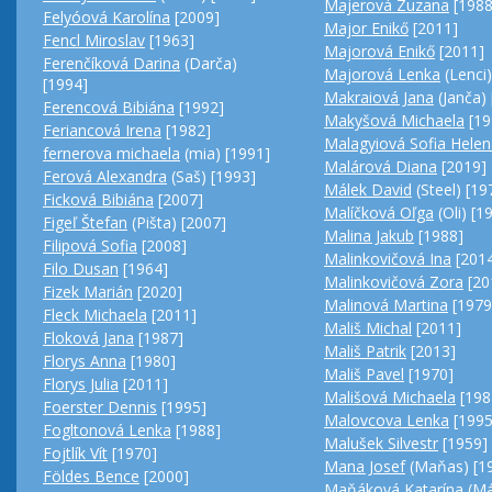
Majerová Zuzana
[1988
Felyóová Karolína
[2009]
Major Enikő
[2011]
Fencl Miroslav
[1963]
Majorová Enikő
[2011]
Ferenčíková Darina
(Darča)
Majorová Lenka
(Lenci)
[1994]
Makraiová Jana
(Janča)
Ferencová Bibiána
[1992]
Makyšová Michaela
[19
Feriancová Irena
[1982]
Malagyiová Sofia Hele
fernerova michaela
(mia) [1991]
Malárová Diana
[2019]
Ferová Alexandra
(Saš) [1993]
Málek David
(Steel) [19
Ficková Bibiána
[2007]
Malíčková Oľga
(Oli) [1
Figeľ Štefan
(Pišta) [2007]
Malina Jakub
[1988]
Filipová Sofia
[2008]
Malinkovičová Ina
[201
Filo Dusan
[1964]
Malinkovičová Zora
[20
Fizek Marián
[2020]
Malinová Martina
[1979
Fleck Michaela
[2011]
Mališ Michal
[2011]
Floková Jana
[1987]
Mališ Patrik
[2013]
Florys Anna
[1980]
Mališ Pavel
[1970]
Florys Julia
[2011]
Mališová Michaela
[198
Foerster Dennis
[1995]
Malovcova Lenka
[1995
Fogltonová Lenka
[1988]
Malušek Silvestr
[1959]
Fojtlík Vít
[1970]
Mana Josef
(Maňas) [1
Földes Bence
[2000]
Maňáková Katarína
(Má