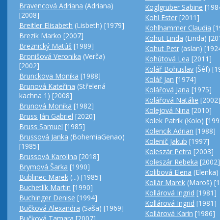
Bravencová Adriana
(Adriana)
Koglgruber Sabine
[198
[2008]
Kohl Ester
[2011]
Breitler Elisabeth
(Lisbeth) [1979]
Kohlhammer Claudia
[1
Brezik Marko
[2007]
Kohut Linda
(Linda) [20
Breznický Matúš
[1989]
Kohut Petr
(aslan) [192
Bronišová Veronika
(Verča)
Kohútová Lea
[2011]
[2002]
Kolář Bohuslav
(Šéf) [1
Brunckova Monika
[1988]
Kolář Jan
[1974]
Brunová Kateřina
(Střelená
Kolářová Jana
[1975]
kachna 1) [2008]
Kolářová Natálie
[2002
Brunová Monika
[1982]
Kolejová Nina
[2010]
Bruss Ján Gabriel
[2020]
Kolek Patrik
(Kolo) [199
Bruss Samuel
[1985]
Kolencik Adrian
[1988]
Brussová Janka
(BohemiaGenao)
Kolenič Jakub
[1997]
[1985]
Koleszár Petra
[2003]
Brussová Karolína
[2018]
Koleszár Rebeka
[2002]
Brymová Šarka
[1990]
Kolibová Elena
(Elenka)
Bublinec Marek
(...) [1985]
Kollár Marek
(Maroš) [
Buchetlík Martin
[1990]
Kollárová Ingrid
[1981]
Buchinger Denise
[1994]
Kollárová Ingrid
[1981]
Bučková Alexandra
(Saša) [1969]
Kollárová Karin
[1986]
Bučková Tamara
[2007]