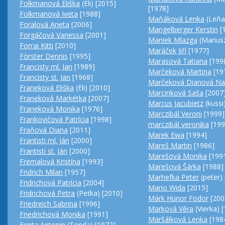
Folkmanová Eliška
(Eli) [2015]
[1978]
Folkmanová Iveta
[1988]
Maňáková Lenka
(Leňa
Foralová Aneta
[2006]
Mangelberger Kerstin
[
Forgáčová Vanessa
[2001]
Maniek Mlazga
(Mariusz
Forrai Kitti
[2010]
Maráček Jiří
[1977]
Förster Dennis
[1995]
Marasová Tatiana
[199
Francisty ml. Jan
[1989]
Marčeková Martina
[19
Francisty st. Jan
[1968]
Marčeková Dianová N
Franeková Eliška
(Eli) [2010]
Marcinková Saša
[2007
Franeková Markétka
[2007]
Marcus Jacubietz
(kussi
Franeková Monika
[1976]
Marczibál Veroni
[1999]
Frankovičová Patrícia
[1998]
marczibál veronika
[199
Fraňová Diana
[2011]
Marek Ewa
[1994]
Frantisti ml. Ján
[2000]
Mareš Martin
[1986]
Frantisti st. Ján
[2000]
Marešová Monika
[199
Fremalová Kristína
[1993]
Marešová Šárka
[1988]
Fridrich Milan
[1957]
Marhefka Peter
(peter)
Fridrichová Patrícia
[2004]
Mario Wida
[2015]
Fridrichová Petra
(Peťka) [2010]
Márk Hunor Fodor
[200
Friedreich Sabrina
[1996]
Marková Věra
(Vierka) 
Friedrichová Monika
[1991]
Maršálková Lenka
[198
Frinta Antonin
(Tonda) [1972]