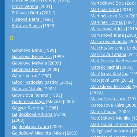
Martečiková Zoe
(Zoe) 
Fröch Verena
[2001]
Martinak Sofie
[2018]
Frühvald Gréta
[2021]
Martinčeková Stela
[20
Füleová Petra
[1988]
Martinek Tomáš
[1901]
Fulková Bianca
[1998]
Marvanová Adéla
[2010
Marvanová Klára
[2008
G
Masařová Vendula
[200
Mascha-Santarius Lind
Gabalova Bene
[1999]
Maslíková Tatiana
[201
Gabalová Benedikta
[1999]
Maťašovska Kvetoslav
Gabalova Malvina
[2009]
Matejík Michal
[2000]
Gabalova Regina
[2008]
Matějková Kristýna
[19
Gábor Anton
[1958]
Matejová Lara
[2012]
Gábor Radoslav
(Dado) [2002]
Matošková Michaela
(M
Gábová Natálie
[2000]
[1982]
Gabrielová Renata
[1993]
Matoušková Lucie
[201
Gadomska Maja
(MajaG) [2006]
Matoušová Klára
[2000
Gágyor Ramóna
[1986]
Matús Panna
[2000]
Gajdošíková Adriana
(Aďka)
Matúšeková Monika
[1
[2003]
Matušková Terézia Már
Gajdošíková Laura
[2003]
Mažgútová Veronika
[1
Gajdošová Nikoleta
(Nika) [2009]