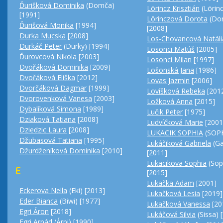
Ďurišková Dominika
(Domča)
Lörincz Krisztián
(Lörinc
[1991]
Lörinczová Dorota
(Dor
Ďurišová Monika
[1994]
[2008]
Durka Mucska
[2008]
Los-Chovancová Natáli
Durkáč Peter
(Durky) [1994]
Losonci Matúš
[2005]
Ďurovcová Nikola
[2003]
Losonci Milan
[1997]
Dvořáková Dominika
[2009]
Lošonská Jana
[1986]
Dvořáková Eliška
[2012]
Lovas Jazmin
[2006]
Dvorčáková Dagmar
[1999]
Lovíšková Rebeka
[201
Dvorovenková Vanesa
[2003]
Ložková Anna
[2015]
Dybalíková Simona
[1989]
Lučik Peter
[1975]
Dziaková Tatiana
[2008]
Ludvíčková Marie
[2001
Dziedzic Laura
[2008]
LUKACIK SOPHIA
(SOPH
Džubasová Tatiana
[1995]
Lukáčiková Gabriela
(Ga
Džurdženíková Dominika
[2010]
[2011]
Lukacikova Sophia
(Sop
E
[2015]
Lukačka Adam
[2001]
Eckerova Nella
(Eki) [2013]
Lukačková Lesia
[2019]
Eder Bianca
(Biwi) [1977]
Lukačková Vanessa
[20
Egri Áron
[2018]
Lukáčová Silvia
(Sissa) 
Egri Arpád
(Árpi) [1990]