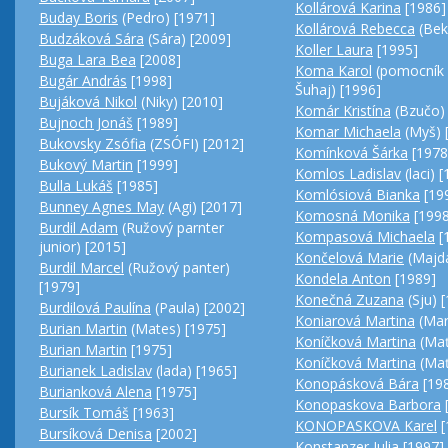
Kollárová Karina
[1986]
Buday Boris
(Pedro) [1971]
Kollárová Rebecca
(Bek
Budzáková Sára
(Sára) [2009]
Koller Laura
[1995]
Buga Lara Bea
[2008]
Koma Karol
(pomocník 
Bugár András
[1998]
Šuhaj) [1996]
Bujáková Nikol
(Niky) [2010]
Komár Kristína
(Bzučo) 
Bujnoch Jonáš
[1989]
Komar Michaela
(Myš) 
Bukovsky Zsófia
(ZSÓFI) [2012]
Komínková Šárka
[1978
Bukový Martin
[1999]
Komlos Ladislav
(laci) 
Bulla Lukáš
[1985]
Komlósiová Bianka
[19
Bunney Agnes May
(Agi) [2017]
Komosná Monika
[1998
Burdil Adam
(Ružový parnter
Kompasová Michaela
[
junior) [2015]
Končelová Marie
(Majda
Burdil Marcel
(Ružový panter)
Kondela Anton
[1989]
[1979]
Konečná Zuzana
(Sju) 
Burdilová Paulína
(Paula) [2002]
Koniarová Martina
(Mar
Burian Martin
(Mates) [1975]
Koníčková Martina
(Mať
Burian Martin
[1975]
Koníčková Martina
(Mať
Burianek Ladislav
(lada) [1965]
Konopásková Bára
[19
Burianková Alena
[1975]
Konopaskova Barbora
Bursík Tomáš
[1963]
KONOPASKOVA Karel
[
Bursíková Denisa
[2002]
Konstanzer Julia
[1997]