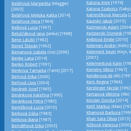
Katona Imre
[1974]
Beláňová Margaréta
(Maggie)
Katona Szabolcs
(Saby)
[2003]
Katrenčíková Marcela
[
Beláňová Meliska Katka
[2014]
Kautský Jakub
[2015]
Beláňová Viera
[1964]
Kaźmierski Adam
[2004
Belková Lucia
[1997]
Kedzierski Dominik
[199
Beluščáková Jana
(Janka) [1998]
Kelblová Emilie
[2010]
Bene László
[1982]
Kelemen Andrej
(Kelo) 
Beneš Štěpán
[1962]
Kelement Kevin
(Kejo, k
Benianová Izabela
(Iza) [2006]
[2001]
Benke Lana
[2014]
Kelementová Karin
[199
Benko Robert
[1991]
Kemény Viktor
[1967]
Benkova Tamarka
(Tami) [2017]
Kenderova Ali
(Ali) [199
Beňová Erika
[2000]
Kern Regine
[1966]
Beňová Lívia
[2004]
Kerstinger Nicole
[1992
Beránek Josef
[1965]
Kertaiová Viktória
(Viki)
Beránková Kateřina
[1990]
Kessler Dorota
[2014]
Beránková Petra
[1985]
Kettl Markus
(Max) [19
Berešíková Lucia
[2010]
Khainová Barbora
[199
Berková Dáša
[1983]
Khan Sara Olivia
[2013]
berkova diana
[1987]
Kičková Vanessa
[2000]
Bernáthová Erika
[2003]
Kielarova Sofia
[2013]