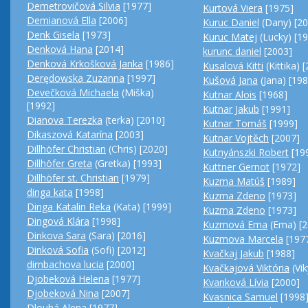
Demetrovičová Silvia
[1977]
Kurtová Viera
[1975]
Demianová Ella
[2006]
Kuruc Daniel
(Dany) [20
Denk Gisela
[1973]
Kuruc Matej
(Lucky) [1
Denková Hana
[2014]
kurunc daniel
[2003]
Denková Krkošková Janka
[1986]
Kusalová Kitti
(Kittika) 
Derędowska Zuzanna
[1997]
Kušová Jana
(Jana) [198
Devečková Michaela
(Miška)
Kutnar Alois
[1968]
[1992]
Kutnar Jakub
[1991]
Dianova Terezka
(terka) [2010]
Kutnar Tomáš
[1999]
Dikaszová Katarína
[2003]
Kutnar Vojtěch
[2007]
Dillhöfer Christian
(Chris) [2020]
Kutnyánszki Robert
[19
Dillhöfer Greta
(Gretka) [1993]
Kuttner Gernot
[1972]
Dillhöfer st. Christian
[1979]
Kuzma Matúš
[1989]
dinga kata
[1998]
Kuzma Zdeno
[1973]
Dinga Katalin Reka
(Kata) [1999]
Kuzma Zdeno
[1973]
Dingová Klára
[1998]
Kuzmová Ema
(Ema) [2
Dinkova Sara
(Sara) [2016]
Kuzmova Marcela
[197
Dinková Sofia
(Sofi) [2012]
Kvačkaj Jakub
[1988]
dirnbachova lucia
[2000]
Kvačkajová Viktória
(Vik
Djobeková Helena
[1977]
Kvanková Lívia
[2000]
Djobeková Nina
[2007]
Kvasnica Samuel
[1998
Dlouhá Alena
[1977]