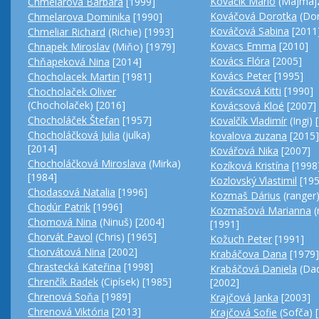
Kováčik Mário
(Majmajz
Chmelárová Barbara
[1999]
Kováčová Dorotka
(Dor
Chmelarova Dominika
[1990]
Kováčová Sabina
[2011
Chmeliar Richard
(Richie) [1993]
Kovacs Emma
[2010]
Chnapek Miroslav
(Miňo) [1979]
Kovács Flóra
[2005]
Chňapeková Nina
[2014]
Kovács Peter
[1995]
Chocholacek Martin
[1981]
Kovácsová Kitti
[1990]
Chocholaček Oliver
(Chocholaček) [2016]
Kovácsová Kloé
[2007]
Chocholáček Štefan
[1957]
Kovalčík Vladimír
(Ingi) 
Chocholáčková Julia
(julka)
kovalova zuzana
[2015]
[2014]
Kovářová Nika
[2007]
Chocholáčková Miroslava
(Mirka)
Kozíková Kristína
[1998
[1984]
Kozlovský Vlastimil
[195
Chodasová Natalia
[1996]
Kozmaš Dárius
(ranger)
Chodúr Patrik
[1996]
Kozmašová Marianna
(
Chomová Nina
(Ninuš) [2004]
[1991]
Chorvát Pavol
(Chris) [1965]
Kožuch Peter
[1991]
Chorvátová Nina
[2002]
Krabáčova Dana
[1979]
Chrastecká Kateřina
[1998]
Krabáčová Daniela
(Da
Chrenčík Radek
(Cipísek) [1985]
[2002]
Chrenová Soňa
[1989]
Krajčová Janka
[2003]
Chrenová Viktória
[2013]
Krajčová Sofie
(Sofča) 