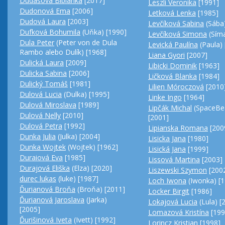
Dudašová Bibianka
[2017]
Leszli Veronika
[1991]
Dudonová Ema
[2006]
Letková Lenka
[1985]
Dudová Laura
[2003]
Levčíková Sabina
(Sába)
Dufková Bohumila
(Uňka) [1990]
Levčíková Simona
(Síma
Dula Peter
(Peter von de Dula
Levická Paulína
(Paula) 
Rambo alebo Dulík) [1968]
Liana Gyori
[2007]
Dulická Laura
[2009]
Libicki Dominik
[1963]
Dulicka Sabina
[2006]
Ličková Blanka
[1984]
Dulický Tomáš
[1981]
Lilien Móroczová
[2010
Dulová Lucia
(Dulka) [1995]
Linke Ingo
[1964]
Dulová Miroslava
[1989]
Lipčák Michal
(SpaceBe
Dulová Nelly
[2010]
[2001]
Dulová Petra
[1992]
Lipianska Romana
[200
Dunka Julia
(Julka) [2004]
Lisicka Jana
[1980]
Dunka Wojtek
(Wojtek) [1962]
Lisická Jana
[1999]
Duraiová Eva
[1985]
Lissová Martina
[2003]
Durajová Eliška
(Elza) [2020]
Liszewski Szymon
[200
durec lukas
(luke) [1987]
Loch Iwona
(Iwonka) [1
Ďurianová Broňa
(Broňa) [2011]
Locker Birgit
[1986]
Ďurianová Jaroslava
(Jarka)
Lokajová Lucia
(Lula) [
[2005]
Lomazová Kristína
[199
Ďurišinová Iveta
(Ivett) [1992]
Lorincz Kristian
[1998]