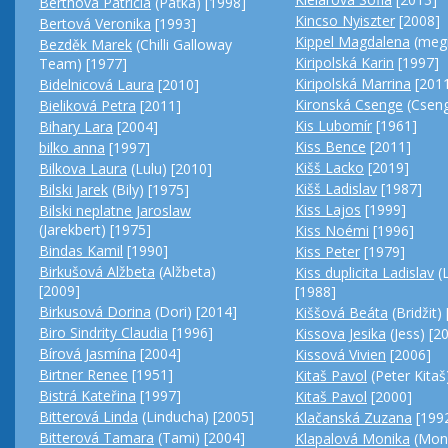
Berthová Patrícia
(Paťka) [1998]
Kincso Nyiszter
[2008]
Bertová Veronika
[1993]
Kippel Magdalena
(megi
Bezděk Marek
(Chilli Galloway
Kiripolská Karin
[1997]
Team) [1977]
Kiripolská Marrina
[201
Bidelnicová Laura
[2010]
Kironská Csenge
(Cseng
Bieliková Petra
[2011]
Kis Lubomír
[1961]
Bihary Lara
[2004]
Kiss Bence
[2011]
bilko anna
[1997]
Kišš Lacko
[2019]
Bilkova Laura
(Lulu) [2010]
Kišš Ladislav
[1987]
Bilski Jarek
(Bily) [1975]
Kiss Lajos
[1999]
Bilski neplatne Jaroslaw
(Jarekbert) [1975]
Kiss Noémi
[1996]
Bindas Kamil
[1990]
Kiss Peter
[1979]
Birkušová Alžbeta
(Alžbeta)
Kiss duplicita Ladislav
(
[2009]
[1988]
Birkusová Dorina
(Dori) [2014]
Kiššová Beáta
(Bridžit)
Biro Sindrity Claudia
[1996]
Kissova Jesika
(Jess) [2
Bírová Jasmína
[2004]
Kissová Vivien
[2006]
Birtner Renee
[1951]
Kitaš Pavol
(Peter Kitaš
Bistrá Kateřina
[1997]
Kitaš Pavol
[2000]
Bitterová Linda
(Linducha) [2005]
Klačanská Zuzana
[199
Bitterová Tamara
(Tami) [2004]
Klapalová Monika
(Monč