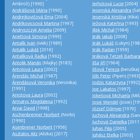
Ambrož) [1990]
Jerhotová Lucie
[2004]
Andrášiová Mária
[1990]
Jesenská Alexandra
(Saš
Andrejkovičová Ema
[2004]
Jesenská Kristína
(Kika)
Andríkovicsová Martina
[1997]
Ježová Kateřina
[1993]
Andryszczyk Amelia
[2009]
Jílek Michal
[1984]
Anettová Simona
[1999]
Jirák Jakub
[2008]
Antalík Ivan
(Iviiik) [1989]
Jirák Lukáš
(Lukyn) [198
Antalík Lukáš
[2016]
Jirák Radan
[1959]
Antalíková Radka
[1992]
Jiráková Tetzeli Barbar
Antolik Marián
(Majky) [9183]
Jíša Jiří
[1964]
Antolová Laura
[2002]
Jíšová Tereza
(beruška)
Árendás Michal
[1987]
Jób Peter
(Pipen) [1993
Árendásová Veronika
(Veronika)
Jodzis Katarzyna
[1992]
[1991]
Joe Lakatos
[1997]
Arestova Laura
[2002]
Jokešová Michaela
(Miš
Armatys Magdalena
[1992]
Josie Wendel
(Josie) [19
Arvai David
[1998]
József Dőrnyei
[1970]
Aschenbrenner Norbert
(Norbi)
Juchová Alexandra
(San
[1990]
Juchová Danielka
[2011
Asenbrener Norbert
[1956]
Juhas Filip
[2005]
Asztalos Aliz
(Alizka) [2017]
Juhász Etelka
[2003]