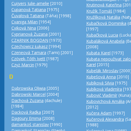
Cuijvers Julie-amelie
[2010]
Krutinová Kateřina
[201
Cupanová Tatiana
[1975]
Kružík Tomáš
[1984]
Čuvalová Tatiana
(Táňa) [1998]
Kružlíková Natália
(Naty
Cvaniga Milan
[1954]
Kubačková Dominika
(
Cviková Nina
[2006]
[1997]
Cyprianová Zuzana
[2001]
Kubačková Lucia
(Lucka
CZARNIK BOGDAN
[1973]
Kubaláková Anabela
(Be
Czechowicz Łukasz
[1994]
[2008]
Czeneová Tamara
(Tami) [2001]
Kubata Karel
[1973]
Czövek-Tóth Ivett
[1987]
Kubata nepouživat zalo
Karel
[2015]
Czyż Marcin
[1979]
Kubelák Miroslav
[2000
D
Kubešová Anna
[2010]
Kubíková Silvia
[1975]
Dąbrowska Oliwia
[2005]
Kubíková Vladimíra
[197
Dabrowski Marcel
[2004]
Kubovič Vladimír
(Kuna)
Dachová Zuzana
(dachule)
Kubovichová Amália
(A
[1984]
[2012]
Dacková Radka
[2007]
Kučera Adam
[1997]
Dagoury Emma
[2008]
Kučerová Alexandra
(Sa
damankoš stanislav
[1990]
[1988]
Damankoš Stanislav
(Stenly)
Kučerová Jana
[1988]