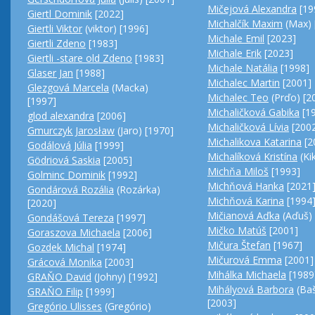
Mičejová Alexandra
[19
Giertl Dominik
[2022]
Michalčík Maxim
(Max) 
Giertli Viktor
(viktor) [1996]
Michale Emil
[2023]
Giertli Zdeno
[1983]
Michale Erik
[2023]
Giertli -stare old Zdeno
[1983]
Michale Natália
[1998]
Glaser Jan
[1988]
Michalec Martin
[2001]
Glezgová Marcela
(Macka)
Michalec Teo
(Prďo) [2
[1997]
Michaličková Gabika
[1
glod alexandra
[2006]
Michaličková Lívia
[200
Gmurczyk Jarosław
(Jaro) [1970]
Michalikova Katarina
[2
Godálová Júlia
[1999]
Michalíková Kristína
(Ki
Gödriová Saskia
[2005]
Michňa Miloš
[1993]
Golminc Dominik
[1992]
Michňová Hanka
[2021
Gondárová Rozália
(Rozárka)
Michňová Karina
[1994
[2020]
Mičianová Aďka
(Aďuš) 
Gondášová Tereza
[1997]
Mičko Matúš
[2001]
Goraszova Michaela
[2006]
Mičura Štefan
[1967]
Gozdek Michal
[1974]
Mičurová Emma
[2001]
Grácová Monika
[2003]
Mihálka Michaela
[1989
GRAŇO David
(Johny) [1992]
Mihályová Barbora
(Ba
GRAŇO Filip
[1999]
[2003]
Gregório Ulisses
(Gregório)