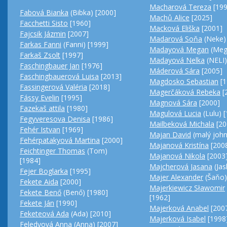
Macharová Tereza
[199
Fabová Bianka
(Bibka) [2000]
Machů Alice
[2025]
Facchetti Sisto
[1960]
Macková Eliška
[2001]
Fajcsik Jázmin
[2007]
Madarová Soňa
(Neke)
Farkas Fanni
(Fanni) [1999]
Madayová Megan
(Megi
Farkaš Zsolt
[1997]
Madayová Nelka
(NELI)
Faschingbauer Jan
[1976]
Máderová Sára
[2005]
Faschingbauerová Luisa
[2013]
Magdosko Sebastian
[1
Fassingerová Valéria
[2018]
Magerčáková Rebeka
[
Fássy Evelin
[1995]
Magnová Sára
[2000]
Fazekaš attila
[1980]
Magulová Lucia
(Lulu) 
Fegyveresova Denisa
[1986]
Mailbeková Michala
[20
Fehér Istvan
[1969]
Majan David
(malý john
Fehérpatakyová Martina
[2000]
Majanová Kristína
[200
Feichtinger Thomas
(Tom)
Majanová Nikola
[2003
[1984]
Majcherová Jasana
(Jas
Fejer Boglarka
[1995]
Majer Alexander
(Šaňo)
Fekete Aida
[2000]
Majerkiewicz Sławomir
Fekete Benő
(Benő) [1980]
[1962]
Fekete Ján
[1990]
Majerková Anabel
[200
Feketeová Ada
(Ada) [2010]
Majerková Isabel
[1998
Feledyová Anna
(Anna) [2007]