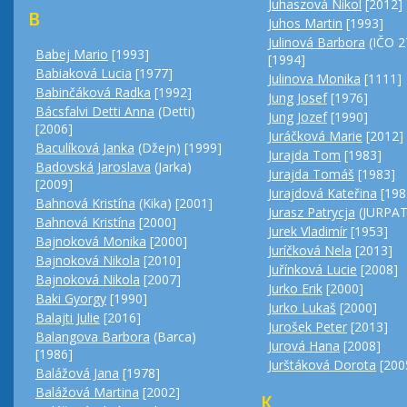
Juhaszová Nikol
[2012]
B
Juhos Martin
[1993]
Julinová Barbora
(IČO 2
Babej Mario
[1993]
[1994]
Babiaková Lucia
[1977]
Julinova Monika
[1111]
Babinčáková Radka
[1992]
Jung Josef
[1976]
Bácsfalvi Detti Anna
(Detti)
Jung Jozef
[1990]
[2006]
Juráčková Marie
[2012]
Baculíková Janka
(Džejn) [1999]
Jurajda Tom
[1983]
Badovská Jaroslava
(Jarka)
Jurajda Tomáš
[1983]
[2009]
Jurajdová Kateřina
[198
Bahnová Kristína
(Kika) [2001]
Jurasz Patrycja
(JURPAT
Bahnová Kristína
[2000]
Jurek Vladimír
[1953]
Bajnoková Monika
[2000]
Juríčková Nela
[2013]
Bajnoková Nikola
[2010]
Juřínková Lucie
[2008]
Bajnoková Nikola
[2007]
Jurko Erik
[2000]
Baki Gyorgy
[1990]
Jurko Lukaš
[2000]
Balajti Julie
[2016]
Jurošek Peter
[2013]
Balangova Barbora
(Barca)
Jurová Hana
[2008]
[1986]
Jurštáková Dorota
[200
Balážová Jana
[1978]
Balážová Martina
[2002]
K