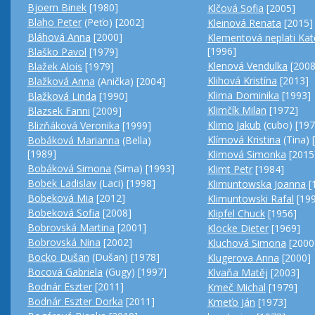
Bjoern Binek
[1980]
Klčová Sofia
[2005]
Blaho Peter
(Peťo) [2002]
Kleinová Renata
[2015]
Bláhová Anna
[2000]
Klementová neplati Kat
[1996]
Blaško Pavol
[1979]
Klenová Vendulka
[2008
Blažek Alois
[1979]
Klihová Kristína
[2013]
Blažková Anna
(Anička) [2004]
Klima Dominika
[1993]
Blažková Linda
[1990]
Klimčík Milan
[1972]
Blazsek Fanni
[2009]
Klimo Jakub
(cubo) [197
Blizňáková Veronika
[1999]
Klímová Kristina
(Tina) 
Bobáková Marianna
(Bella)
[1989]
Klimová Simonka
[2015
Bobáková Simona
(Sima) [1993]
Klimt Petr
[1984]
Bobek Ladislav
(Laci) [1998]
Klimuntowska Joanna
[
Bobeková Mia
[2012]
Klimuntowski Rafal
[199
Bobeková Sofia
[2008]
Klipfel Chuck
[1956]
Bobrovská Martina
[2001]
Klocke Dieter
[1969]
Bobrovská Nina
[2002]
Kluchová Simona
[2000
Bocko Dušan
(Dušan) [1978]
Klugerova Anna
[2000]
Bocová Gabriela
(Gugy) [1997]
Klvaňa Matěj
[2003]
Bodnár Eszter
[2011]
Kmeč Michal
[1979]
Bodnár Eszter Dorka
[2011]
Kmeťo Ján
[1973]