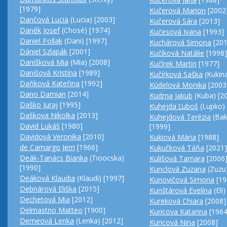
[1979]
Kučerová Marion
[2002
Dančová Lucia
(Lucia) [2003]
Kučerová Sára
[2013]
Daněk Josef
(Chosé) [1974]
Kučesová Ivana
[1993]
Daniel Pollak
(Dani) [1997]
Kuchárová Simona
[201
Dániel Szlapák
[2001]
Kučíková Natálie
[1998]
Danišková Mia
(Mia) [2008]
Kučírek Martin
[1977]
Danišová Kristína
[1989]
Kučírková Saška
(Kukina
Daňková Kateřina
[1992]
Kúdelová Monika
[2003
Dano Damian
[2014]
Kudrna Jakub
(Kuba) [2
Daško Juraj
[1995]
Kuhejda Ľuboš
(Lupko) 
Daškova Nikolka
[2013]
Kuhejdová Terézia
(Bak
David Lukáš
[1980]
[1999]
Davidová Veronika
[2010]
Kukiová Mária
[1988]
de Camargo Jerri
[1966]
Kukučková Táňa
[2021]
Deák-Tanács Bianka
(Tioocska)
Kulišová Tamara
[2006
[1990]
Kunclová Zuzana
(Zuzu)
Deáková Klaudia
(Klaudi) [1997]
Kunovičová Simona
[19
Debnárová Eliška
[2015]
Kunštárová Evelína
(Eli)
Dechetová Mia
[2012]
Kureková Chiara
[2008]
Delmastno Matteo
[1900]
Kuricova Katarina
[1964
Demeová Lenka
(Lenka) [2012]
Kuricová Nina
[2008]