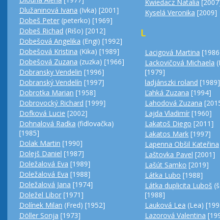
Kwiedacz Natalia
[2007
Dlužaninová Ivana
(Ivka) [2001]
Kyselá Veronika
[2009]
Dobeš Peter
(peterko) [1969]
Dobeš Richad
(Rišo) [2012]
L
Dobešová Angelika
(Engi) [1992]
Dobešová Kristina
(Kika) [1989]
Lacigová Martina
[1986
Dobešová Zuzana
(zuzka) [1966]
Lackovičová Michaela
(
[1979]
Dobransky Vendelin
[1996]
ladjánszki roland
[1989]
Dobranský Vendelín
[1997]
Ľahká Zuzana
[1994]
Dobrotka Marian
[1958]
Lahodová Zuzana
[201
Dobrovocký Richard
[1999]
Lajda Vladimír
[1960]
Dofková Lucie
[2002]
Lakatoš Diego
[2011]
Dohnalová Radka
(fidlovačka)
[1985]
Lakatos Mark
[1997]
Dolak Martin
[1990]
Lapenna Obšil Kateřina
Dolejš Daniel
[1987]
Laštovka Pavel
[2001]
Doležalová Eva
[1989]
Lašút Samko
[2019]
Doležalová Eva
[1988]
Látka Lubo
[1988]
Doležalová Jana
[1974]
Látka duplicita Luboš
(š
[1988]
Doležel Libor
[1971]
Lauková Lea
(Lea) [199
Dolínek Milan
(Fred) [1952]
Lazorová Valentina
[19
Döller Sonja
[1973]