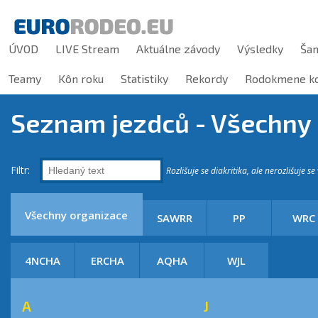
ÚVOD
LIVE Stream
Aktuálne závody
Výsledky
Ša
Teamy
Kôn roku
Statistiky
Rekordy
Rodokmene ko
Seznam jezdců - Všechny
Filtr:
Rozlišuje se diakritika, ale nerozlišuje se
Všechny organizace
SAWRR
PP
WRC
4NCHA
ERCHA
AQHA
WJL
A
J