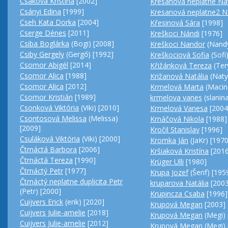
Csáková Kristína
[2002]
Kresanová neplatne Nat
Csányi Edina
[1999]
Kresanová neplatne2 N
Cseh Kata Dorka
[2004]
Křesinová Sára
[1998]
Cserge Dénes
[2011]
Kreškoci Nándi
[1976]
Csiba Boglárka
(Bogi) [2008]
Kreškoci Nandor
(Nandy
Csiby Gergely
(Gergő) [1992]
Kreškociová Sofia
(Sofi
Csomor Abigél
[2014]
Křižánková Tereza
(Ter
Csomor Alica
[1988]
Križanová Natália
(Naty
Csomor Alica
[2012]
Krmelová Marta
(Macin
Csomor Kristián
[1989]
krmelova vanes
(slanin
Csonková Viktória
(Viki) [2010]
Krmelová Vanesa
[2004
Csontosová Melissa
(Melissa)
Krnáčová Nikola
[1988]
[2009]
Kročil Stanislav
[1996]
Csuláková Viktória
(Viki) [2000]
Kromka Ján
(JaKr) [1970
Čtrnáctá Barbora
[2006]
Kršiaková Kristína
[2016
Čtrnáctá Tereza
[1990]
Krüger Ulli
[1980]
Čtrnáctý Petr
[1977]
Krupa Jozef
(Šerif) [195
Čtrnáctý neplatne duplicita Petr
kruparova Natália
[2003
(Petr) [2000]
Krupincza Csaba
[1996]
Cuijvers Erick
(erik) [2020]
Krupová Megan
[2003]
Cuijvers Julie-amelie
[2018]
Krupová Megan
(Megi) 
Cuijvers Julie-amelie
[2012]
Krupová Megan
(Megi) 