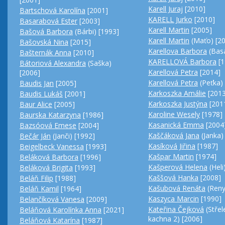
Karell Juraj
[2010]
Bartschová Karolína
[2001]
KARELL Jurko
[2010]
Basarabová Ester
[2003]
Karell Martin
[2005]
Bašová Barbora
(Bárbi) [1993]
Karell Martin
(Maťo) [2
Bašovská Nina
[2015]
Karellova Barbora
(Basa
Bašternák Anna
[2010]
KARELLOVÁ Barbora
[1
Bátoriová Alexandra
(Saška)
Karellová Petra
[2014]
[2006]
Karellová Petra
(Peťka)
Baudis Jan
[2005]
Karkoszka Amálie
[2013
Baudis Lukáš
[2001]
Karkoszka Justýna
[201
Baur Alice
[2005]
Karoline Wesely
[1978]
Baurska Katarzyna
[1986]
Kasanická Emma
[2004
Bazsóová Emese
[2004]
Kaščáková Jana
(Janka)
Bečár Ján
(Janči) [1992]
Kasíková Jiřina
[1987]
Beigelbeck Vanessa
[1993]
Kašpar Martin
[1974]
Beláková Barbora
[1996]
Kašperová Helena
(Heli
Beláková Brigita
[1993]
Kaššová Hanka
[2008]
Beláň Filip
[1988]
Kašubová Renáta
(Reny
Beláň Kamil
[1964]
Kaszyca Marcin
[1990]
Belančíková Vanesa
[2009]
Kateřina Čejková
(Střel
Beláňová Karolínka Anna
[2021]
kachna 2) [2006]
Beláňová Katarína
[1987]