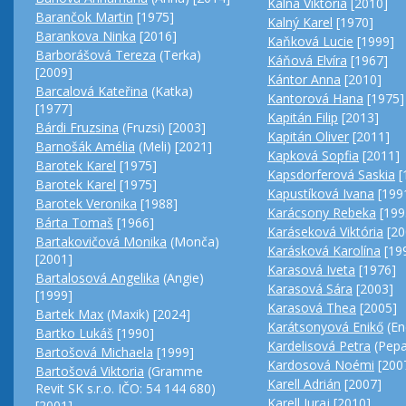
Kalná Viktória
[2010]
Barančok Martin
[1975]
Kalný Karel
[1970]
Barankova Ninka
[2016]
Kaňková Lucie
[1999]
Barborášová Tereza
(Terka)
Káňová Elvíra
[1967]
[2009]
Kántor Anna
[2010]
Barcalová Kateřina
(Katka)
Kantorová Hana
[1975]
[1977]
Kapitán Filip
[2013]
Bárdi Fruzsina
(Fruzsi) [2003]
Kapitán Oliver
[2011]
Barnošák Amélia
(Meli) [2021]
Kapková Sopfia
[2011]
Barotek Karel
[1975]
Kapsdorferová Saskia
[
Barotek Karel
[1975]
Kapustíková Ivana
[199
Barotek Veronika
[1988]
Karácsony Rebeka
[199
Bárta Tomaš
[1966]
Karáseková Viktória
[20
Bartakovičová Monika
(Monča)
Karásková Karolína
[19
[2001]
Karasová Iveta
[1976]
Bartalosová Angelika
(Angie)
Karasová Sára
[2003]
[1999]
Karasová Thea
[2005]
Bartek Max
(Maxik) [2024]
Karátsonyová Enikő
(En
Bartko Lukáš
[1990]
Kardelisová Petra
(Pepa
Bartošová Michaela
[1999]
Kardosová Noémi
[200
Bartošová Viktoria
(Gramme
Karell Adrián
[2007]
Revit SK s.r.o. IČO: 54 144 680)
Karell Juraj
[2010]
[2001]