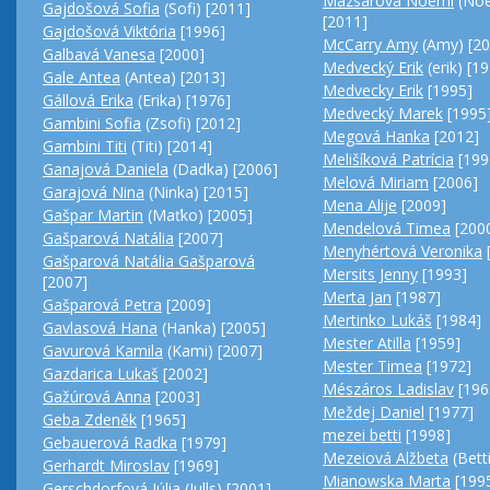
Mázsárová Noémi
(Noe
Gajdošová Sofia
(Sofi) [2011]
[2011]
Gajdošová Viktória
[1996]
McCarry Amy
(Amy) [20
Galbavá Vanesa
[2000]
Medvecký Erik
(erik) [1
Gale Antea
(Antea) [2013]
Medvecky Erik
[1995]
Gállová Erika
(Erika) [1976]
Medvecký Marek
[1995
Gambini Sofia
(Zsofi) [2012]
Megová Hanka
[2012]
Gambini Titi
(Titi) [2014]
Melišíková Patrícia
[199
Ganajová Daniela
(Dadka) [2006]
Melová Miriam
[2006]
Garajová Nina
(Ninka) [2015]
Mena Alije
[2009]
Gašpar Martin
(Maťko) [2005]
Mendelová Timea
[200
Gašparová Natália
[2007]
Menyhértová Veronika
Gašparová Natália Gašparová
Mersits Jenny
[1993]
[2007]
Merta Jan
[1987]
Gašparová Petra
[2009]
Mertinko Lukáš
[1984]
Gavlasová Hana
(Hanka) [2005]
Mester Atilla
[1959]
Gavurová Kamila
(Kami) [2007]
Mester Timea
[1972]
Gazdarica Lukaš
[2002]
Mészáros Ladislav
[196
Gažúrová Anna
[2003]
Meždej Daniel
[1977]
Geba Zdeněk
[1965]
mezei betti
[1998]
Gebauerová Radka
[1979]
Mezeiová Alžbeta
(Bett
Gerhardt Miroslav
[1969]
Mianowska Marta
[199
Gerschdorfová Júlia
(Julls) [2001]