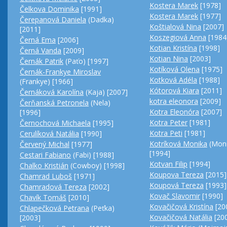
Kostera Marek
[1978]
Čelkova Dominika
[1991]
Kostera Marek
[1977]
Čerepanová Daniela
(Dadka)
Koštialová Nina
[2007]
[2011]
Koszegiová Anna
[1984
Černá Ema
[2006]
Kotian Kristína
[1998]
Černá Vanda
[2009]
Kotian Nina
[2003]
Černák Patrik
(Paťo) [1997]
Kotíková Olena
[1975]
Černák-Frankye Miroslav
Kotková Adéla
[1988]
(Frankye) [1966]
Kótorová Kiara
[2011]
Černáková Karolína
(Kaja) [2007]
kotra eleonora
[2009]
Čerňanská Petronela
(Nela)
Kotra Eleonóra
[2007]
[1996]
Kotra Peter
[1981]
Černochová Michaela
[1995]
Kotra Peti
[1981]
Cerulíková Natália
[1990]
Kotríková Monika
(Moni
Červený Michal
[1977]
[1994]
Cestari Fabiano
(Fabi) [1988]
Kotvan Filip
[1994]
Chalko Kristián
(Cowboy) [1998]
Koupova Tereza
[2015]
Chamrad Luboš
[1971]
Koupová Tereza
[1993]
Chamradová Tereza
[2002]
Kovač Slavomir
[1990]
Chavík Tomáš
[2010]
Kovačičová Kristína
[20
Chlapečková Petrana
(Peťka)
Kovačičová Natália
[20
[2003]