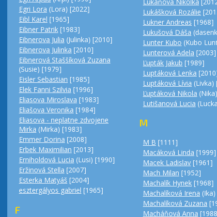
Lukáňová Nikolka
[201
Egri Lora
(Lora) [2022]
Lukášková Rozálie
[201
Eibl Karel
[1965]
Lukner Andreas
[1968]
Eibner Patrik
[1983]
Lukušová Dáša
(dasenk
Eibnerova Julia
(Julinka) [2010]
Lunter Kubo
(Kubo Lunť
Eibnerova Julinka
[2010]
Lunterová Adela
[2003]
Eibnerová Staššíková Zuzana
Ľupták Jakub
[1989]
(Susie) [1979]
Luptáková Lenka
[2010
Eisler Sebastian
[1985]
Luptáková Lívia
(Livka) 
Elek Fanni Szilvia
[1996]
Ľuptáková Nikola
(Nika)
Eliasova Miroslava
[1983]
Lutišanová Lucia
(Lucka
Eliašova Veronika
[1984]
Eliasova - neplatne zdvojene
M
Mirka
(Mirka) [1983]
Emmer Dorina
[2008]
M B
[1111]
Erbek Maximilian
[2013]
Macáková Linda
[1999]
Erniholdová Lucia
(Lusi) [1990]
Macek Ladislav
[1961]
Eržinová Stella
[2007]
Mach Milan
[1952]
Esterka Matyáš
[2004]
Machalík Hynek
[1968]
esztergályos gabriel
[1965]
Machalíková Irena
(Ika)
Machalíková Zuzana
[1
F
Macháňová Anna
[1988