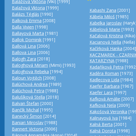
Balážová Viktória
(Viki) [1999]
Balažová Vktoria
[1999]
Kabashi Zana
[2001]
Balázs Téglás
[1990]
Kábela Miloš
[1985]
Balková Emma
[2008]
Kabelka Jaroslav
(Haryk
Balla Vivien
[1998]
Kábelová Marie
[1993]
Ballayová Marta
[1981]
Kačalová Kristina
(Kika)
Ballok Dominik
[1991]
Kacianová Nella
(Nella)
Ballová Lina
[2006]
Kačírková Hanka
[2004]
Ballova Lina
[2006]
KACZMAREK - CZARNI
Balogh Zara
[2018]
KATARZYNA
[1988]
Baloghová Miriam
(Mimi) [1993]
Kadaňková Petra
[1992
Baloghova Rebeka
[1994]
Kaděra Roman
[1973]
Baloun Vojtěch
[2008]
Kadlecova Lida
[1984]
Balúchová Andrea
[1989]
Kaefer Barbara
[1967]
Balúchová Petra
[1988]
Kaefer Lara
[1997]
Balušíková Stella
[2018]
Kafková Amálie
[2007]
Balvan Štefan
[2000]
Kafková Nela
[2009]
Bančík Michal
[1995]
Kakošová Veronika
[19
Banecký Šimon
[2014]
Kalinayová Iva
[1984]
Baniari Miroslav
[1988]
Kalná Berta
[2001]
Bannert Victoria
[2006]
Kalná Dorota
[1998]
Bánová Annamária
(Anna) [2014]