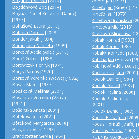
Bogárová Bianka
[2010]
kmeto jan
[1973]
Bogdányová Zoé
[2014]
Kmeťo Ján
(Kmeto) [19
Bognár Dániel Krisztián
(Danny)
Kmeťo Ján
[1973]
[1987]
Kmeťová Bronislava
[2
Bohušová Laura
[2010]
Kmetova Mia
[2013]
Bolfová Dorota
[2008]
Knéslová Miroslava
[20
Bondor Jakub
[1994]
Kobak Konrad
[1983]
Borbélyová Nikoleta
[1999]
Kobak Kornel
[1985]
Borková Adela
(Adel) [2010]
Kobakk Konradd
[1983]
Boroš Gabriel
[1988]
Kobliha Jan
(Honza) [19
Borowczyk Henryk
[1971]
Koblihová Adéla
(Adis) 
Borys Pardus
[1970]
Kochanová Jana
[2002]
Borzová Veronika
(Wewe) [1992]
Kociok Daniel
[1987]
Bosák Marek
[1987]
Kociok Daniell
[1987]
Bosáková Melánia
[2004]
Kociok Paulina
[2000]
Bosakova Veronika
(Verča)
Kociok Paulina duplicita
[1991]
[2001]
Bošanská Aneta
[2001]
Kocjok Daniel
[1987]
Bôteková Júlia
[2021]
Kocsis Edina Júlia
[2009
Bôteková Margaréta
[2018]
Kocsis Tomáš
(Maffi) [
Braganca Alan
[1998]
Kocurová Soňa
[2008]
Brandstetter Gerda
[1964]
KOENIG MARKUS
[2015