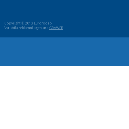
Copyright © 2013
Eurorodeo
Vyrobila reklamní agentura
GRAWEB