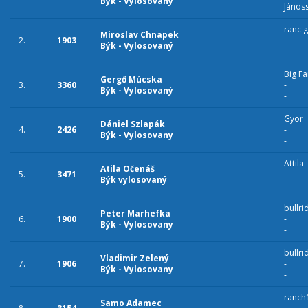
Býk - Vylosovaný
János
ranc g
Miroslav Chnapek
2.
1903
-
Býk - Vylosovaný
-
Big F
Gergő Múcska
3.
3360
-
Býk - Vylosovaný
-
Gyor
Dániel Szlapák
4.
2426
-
Býk - Vylosovany
-
Attila
Atila Očenáš
5.
3471
-
Býk vylosovaný
-
bullri
Peter Marhefka
6.
1900
-
Býk - Vylosovany
-
bullri
Vladimir Zelený
7.
1906
-
Býk - Vylosovany
-
ranch
Samo Adamec