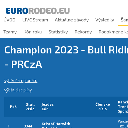
ÚVOD
LIVE Stream
Aktuálne závody
Výsledky
Ša
Teamy
Kôn roku
Statistiky
Rekordy
Rodokmene ko
Champion 2023 - Bull Ridin
- PRCzA
výběr šampionátu
výběr disciplíny
Ranc
Stat.
Jezdec
Členské
Poř.
Tren
číslo
Kůň
číslo
Spon
Weste
Kristóf Horváth
1.
3344
Titz S