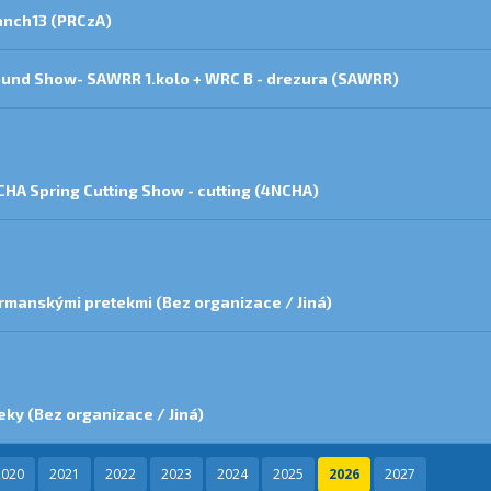
anch13 (PRCzA)
Round Show- SAWRR 1.kolo + WRC B - drezura (SAWRR)
HA Spring Cutting Show - cutting (4NCHA)
manskými pretekmi (Bez organizace / Jiná)
eky (Bez organizace / Jiná)
2020
2021
2022
2023
2024
2025
2026
2027