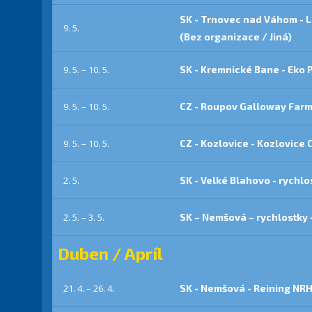
SK - Trnovec nad Váhom - 
9. 5.
(Bez organizace / Jiná)
9. 5. – 10. 5.
SK - Kremnické Bane - Eko 
9. 5. – 10. 5.
CZ - Roupov Galloway Farm
9. 5. – 10. 5.
CZ - Kozlovice - Kozlovice
2. 5.
SK - Velké Blahovo - rychlo
2. 5. – 3. 5.
SK – Nemšová – rychlostky
Duben / Apríl
21. 4. – 26. 4.
SK - Nemšová - Reining NRH