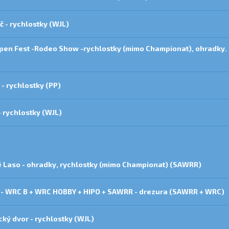
č - rychlostky (WJL)
Open Fest -Rodeo Show -rychlostky (mimo Championat), ohradky.
 - rychlostky (PP)
- rychlostky (WJL)
é Laso - ohradky, rychlostky (mimo Championat) (SAWRR)
 - WRC B + WRC HOBBY + HIPO + SAWRR - drezura (SAWRR + WRC)
ký dvor - rychlostky (WJL)