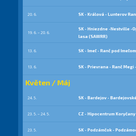
20. 6.
SK - Králová - Lunterov Ran
SK - Hniezdne -Nestville -
19. 6. – 20. 6.
lasa (SAWRR)
13. 6.
SK - Imeľ - Ranč pod Imeľom
13. 6.
SK - Prievrana - Ranč Megi 
Květen / Máj
24. 5.
SK - Bardejov - Bardejovsk
23. 5. – 24. 5.
CZ - Hipocentrum Koryčany
23. 5.
SK - Podzámčok - Podzámoc