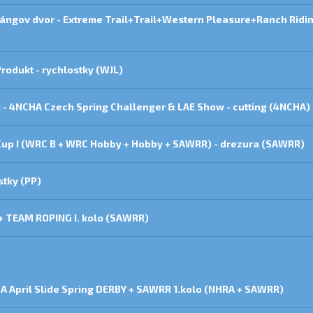
Lángov dvor - Extreme Trail+Trail+Western Pleasure+Ranch Ridi
Produkt - rychlostky (WJL)
 - 4NCHA Czech Spring Challenger & LAE Show - cutting (4NCHA)
 Cup I (WRC B + WRC Hobby + Hobby + SAWRR) - drezura (SAWRR)
stky (PP)
 + TEAM ROPING I. kolo (SAWRR)
A April Slide Spring DERBY + SAWRR 1.kolo (NHRA + SAWRR)