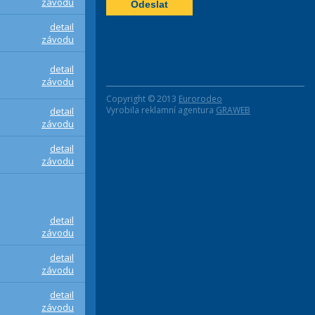
závodu
detail
závodu
detail
závodu
Copyright © 2013
Eurorodeo
Vyrobila reklamní agentura
GRAWEB
detail
závodu
detail
závodu
detail
závodu
detail
závodu
detail
závodu