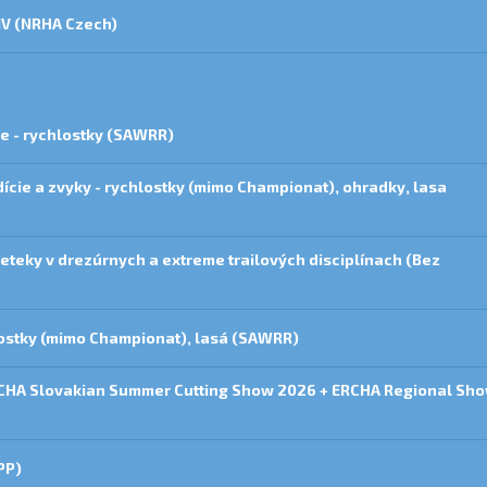
 IV (NRHA Czech)
ce - rychlostky (SAWRR)
ície a zvyky - rychlostky (mimo Championat), ohradky, lasa
eteky v drezúrnych a extreme trailových disciplínach (Bez
lostky (mimo Championat), lasá (SAWRR)
NCHA Slovakian Summer Cutting Show 2026 + ERCHA Regional Sh
PP)