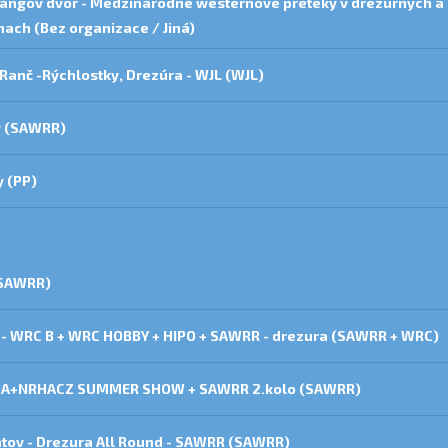
Lángov dvor - Medzinárodné westernové preteky v drezúrnych a
nach (Bez organizace / Jiná)
 Ranč -Rýchlostky, Drezúra - WJL (WJL)
ky (SAWRR)
y (PP)
(SAWRR)
 - WRC B + WRC HOBBY + HIPO + SAWRR - drezura (SAWRR + WRC)
NRHA+NRHACZ SUMMER SHOW + SAWRR 2.kolo (SAWRR)
atov - Drezura All Round - SAWRR (SAWRR)