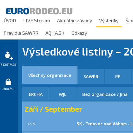
ÚVOD
LIVE Stream
Aktuálne závody
Výsledky
Ša
Pravidla SAWRR
AQHA.SK
Odkazy
Výsledkové listiny –
2
REGISTRACE
Všechny organizace
SAWRR
PP
PŘIHLÁSIT
ERCHA
WJL
Bez organizace / Jiná
Září / September
12. 9.
SK - Trnovec nad Váhom - L