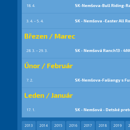
18. 4.
SK-Nemšova-Bull Riding-R
3. 4. – 5. 4.
SK - Nemšova -Easter All 
Březen / Marec
28. 3. – 29. 3.
SK - Nemšová Ranch13 - 4NC
Únor / Február
7. 2.
SK-Nemšova-Fašiangy s Fur
Leden / Január
17. 1.
SK - Nemšová - Detské pret
2013
2014
2015
2016
2017
2018
2019