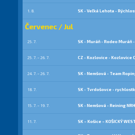
1. 8.
SK - Veľká Lehota - Rýchlos
Červenec / Jul
25. 7.
SK - Muráň - Rodeo Muráň -
25. 7. – 26. 7.
CZ - Kozlovice - Kozlovice
24. 7. – 26. 7.
SK - Nemšová - Team Ropin
18. 7.
SK - Tvrdošovce - rychlostk
15. 7. – 19. 7.
SK - Nemšová - Reining N
11. 7.
SK – Košice – KOŠICKÝ WES