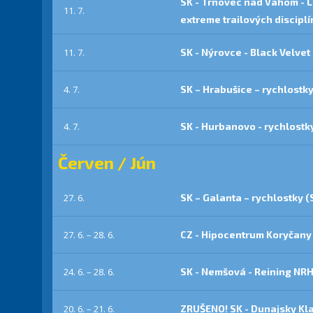
SK - Trnovec nad Váhom - 
11. 7.
extreme trailových disciplí
11. 7.
SK - Nýrovce - Black Velvet
4. 7.
SK – Hrabušice – rychlost
4. 7.
SK - Hurbanovo - rychlostk
Červen / Jún
27. 6.
SK – Galanta – rychlostky 
27. 6. – 28. 6.
CZ - Hipocentrum Koryčany
24. 6. – 28. 6.
SK - Nemšová - Reining 
20. 6. – 21. 6.
ZRUŠENO! SK - Dunajsky Kl