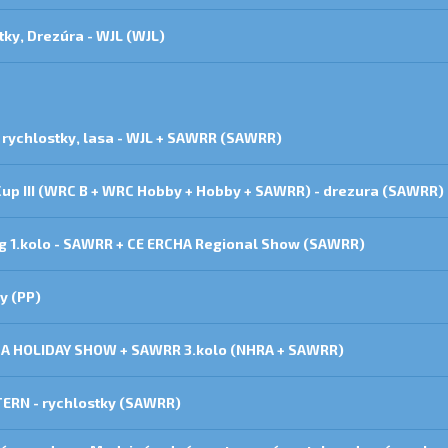
tky, Drezúra - WJL (WJL)
 rychlostky, lasa - WJL + SAWRR (SAWRR)
 Cup III (WRC B + WRC Hobby + Hobby + SAWRR) - drezura (SAWRR)
g 1.kolo - SAWRR + CE ERCHA Regional Show (SAWRR)
y (PP)
RHA HOLIDAY SHOW + SAWRR 3.kolo (NHRA + SAWRR)
TERN - rychlostky (SAWRR)