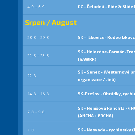
4. 9. – 6. 9.
CZ - Čeladná - Ride & Slide
Srpen / August
28. 8. – 29. 8.
SK – Ižkovice- Rodeo Ižkov
SK - Hniezdne-Farmár -Trad
22. 8. – 23. 8.
(SAWRR)
SK - Senec - Westernové pr
22. 8.
organizace / Jiná)
14. 8. – 16. 8.
SK-Prešov - Ohrádky, rych
SK - Nemšová Ranch13 - 4
7. 8. – 9. 8.
(4NCHA + ERCHA)
1. 8.
SK - Nesvady - rychlostky (