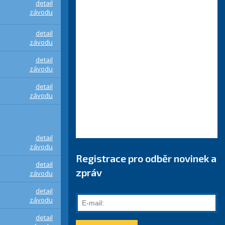
detail
závodu
detail
závodu
detail
závodu
detail
závodu
detail
závodu
Registrace pro odběr novinek a
detail
zpráv
závodu
detail
E-
závodu
mail:
detail