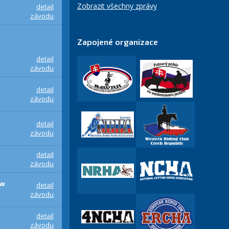
Zobrazit všechny zprávy
detail
závodu
Zapojené organizace
detail
závodu
detail
závodu
detail
závodu
detail
závodu
ow
detail
závodu
detail
závodu