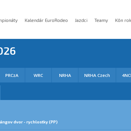
mpionáty
Kalendár EuroRodeo
Jazdci
Teamy
Kôn ro
026
PRCzA
WRC
NRHA
NRHA Czech
4NC
ángov dvor - rychlostky (PP)