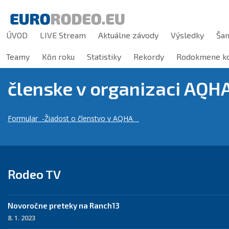
ÚVOD
LIVE Stream
Aktuálne závody
Výsledky
Ša
Teamy
Kôn roku
Statistiky
Rekordy
Rodokmene ko
členske v organizaci AQH
Formular -Žiadost o členstvo v AQHA
Rodeo TV
Novoročne preteky na Ranch13
8. 1. 2023