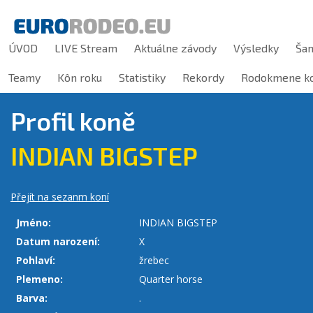
ÚVOD
LIVE Stream
Aktuálne závody
Výsledky
Ša
Teamy
Kôn roku
Statistiky
Rekordy
Rodokmene ko
Profil koně
INDIAN BIGSTEP
Přejít na sezanm koní
Jméno:
INDIAN BIGSTEP
Datum narození:
X
Pohlaví:
žrebec
Plemeno:
Quarter horse
Barva:
.