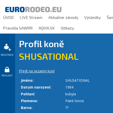
ÚVOD
LIVE Stream
Aktuálne závody
Výsledky
Ša
Pravidla SAWRR
AQHA.SK
Odkazy
Profil koně
SHUSATIONAL
REGISTRACE
Přejít na sezanm koní
PŘIHLÁSIT
Jméno:
SHUSATIONAL
Datum narození:
1984
Pohlaví:
kobyla
Plemeno:
Paint horse
Barva:
??