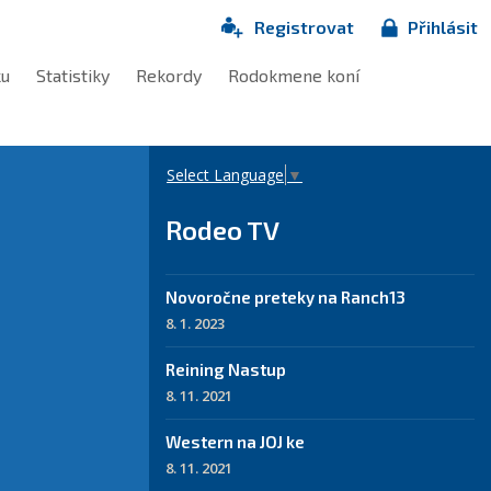
Registrovat
Přihlásit
ku
Statistiky
Rekordy
Rodokmene koní
Select Language
▼
Rodeo TV
Novoročne preteky na Ranch13
8. 1. 2023
Reining Nastup
8. 11. 2021
Western na JOJ ke
8. 11. 2021