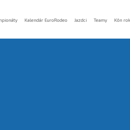
mpionáty
Kalendár EuroRodeo
Jazdci
Teamy
Kôn ro