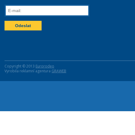
E-
mail:
Copyright © 2013
Eurorodeo
Vyrobila reklamní agentura
GRAWEB