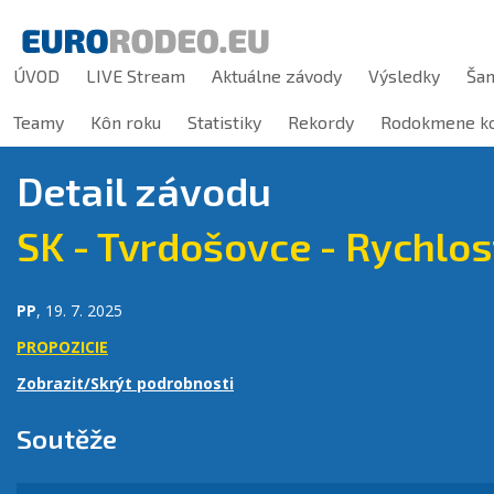
ÚVOD
LIVE Stream
Aktuálne závody
Výsledky
Ša
Teamy
Kôn roku
Statistiky
Rekordy
Rodokmene ko
Detail závodu
SK - Tvrdošovce - Rychlos
PP
, 19. 7. 2025
PROPOZICIE
Zobrazit/Skrýt podrobnosti
Soutěže