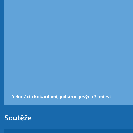
Dekorácia kokardami, pohármi prvých 3. miest
Soutěže