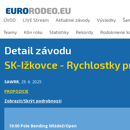
ÚVOD
LIVE Stream
Aktuálne závody
Výsledky
Ša
Teamy
Kôn roku
Statistiky
Rekordy
Rodokmene ko
Detail závodu
SK-Ižkovce - Rychlostky p
SAWRR
, 29. 6. 2025
PROPOZICIE
Zobrazit/Skrýt podrobnosti
10:00 Pole Bending Mládež/Open