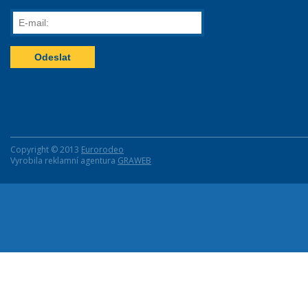
E-
mail:
Copyright © 2013
Eurorodeo
Vyrobila reklamní agentura
GRAWEB