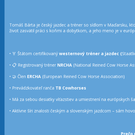
Tomáš Bárta je český jazdec a tréner so sídlom v Maďarsku, kto
život zasvätil práci s koňmi a dobytkom, a jeho meno je v eur
• 🏅 Štátom certifikovaný
westernový tréner a jazdec (
Staatl
• 📋 Registrovaný tréner
NRCHA
(National Reined Cow Horse As
• 🤝 Člen
ERCHA
(European Reined Cow Horse Association)
• Prevádzkovateľ ranča
TB Cowhorses
• Má za sebou desiatky víťazstiev a umiestnení na európskych š
• Aktívne šíri znalosti českým a slovenským jazdcom – sám ho
Prečo 