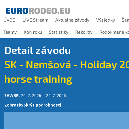
ÚVOD
LIVE Stream
Aktuálne závody
Výsledky
Ša
Teamy
Kôn roku
Statistiky
Rekordy
Rodokmene ko
Detail závodu
SK - Nemšová - Holiday 2
horse training
SAWRR
, 20. 7. 2026 – 24. 7. 2026
Zobrazit/Skrýt podrobnosti