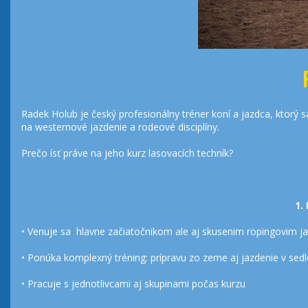
Radek Holub je český profesionálny tréner koní a jazdca, ktorý 
na westernové jazdenie a rodeové disciplíny.
Prečo ísť práve na jeho kurz lasovacích techník?
1.
• Venuje sa hlavne začiatočnikom ale aj skusenim ropingovim 
• Ponúka komplexný tréning: prípravu zo zeme aj jazdenie v sedl
• Pracuje s jednotlivcami aj skupinami počas kurzu