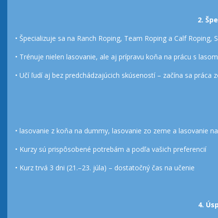
2. Špe
• Špecializuje sa na Ranch Roping, Team Roping a Calf Roping, S
• Trénuje nielen lasovanie, ale aj prípravu koňa na prácu s lasom
• Učí ľudí aj bez predchádzajúcich skúseností – začína sa práca
• lasovanie z koňa na dummy, lasovanie zo zeme a lasovanie na
• Kurzy sú prispôsobené potrebám a podľa vašich preferencií
• Kurz trvá 3 dni (21.–23. júla) – dostatočný čas na učenie
4. Ús