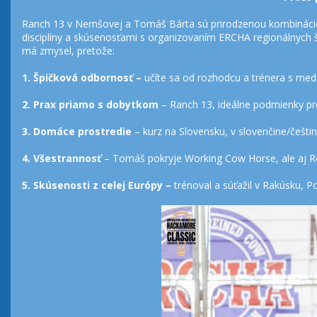
Ranch 13 v Nemšovej a Tomáš Bárta sú prirodzenou kombináciou
disciplíny a skúsenosťami s organizovaním ERCHA regionálnych š
má zmysel, pretože:
1.
Špičková odbornosť –
učíte sa od rozhodcu a trénera s med
2. Prax priamo s dobytkom
– Ranch 13, ideálne podmienky pre
3. Domáce prostredie
– kurz na Slovensku, v slovenčine/češtin
4. Všestrannosť
– Tomáš pokryje Working Cow Horse, ale aj Re
5. Skúsenosti z celej Európy –
trénoval a súťažil v Rakúsku, 