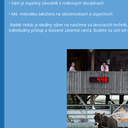
• Sám je úspešný závodník v rodeových disciplínach
• Má metodiku založenú na skúsenostiach a úspechoch
Radek Holub je ideálny výber na naučenie sa lasovacích techník,
individuálny prístup a skúsené zázemie ranča. Budete sa učiť od 