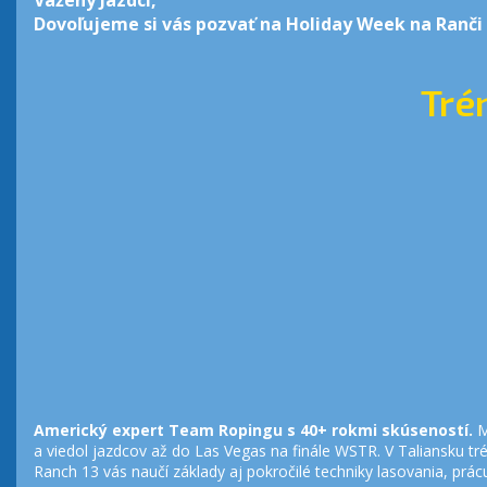
Dovoľujeme si vás pozvať na
Holiday Week na Ranči
Tré
Americký expert Team Ropingu s 40+ rokmi skúseností.
M
a viedol jazdcov až do Las Vegas na finále WSTR. V Taliansku tr
Ranch 13 vás naučí základy aj pokročilé techniky lasovania, prá