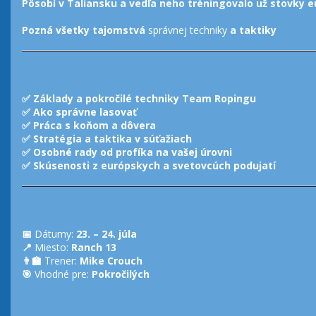
Pôsobí v Taliansku a vedľa neho tréningovalo už stovky 
Pozná všetky tajomstvá
správnej techniky
a taktiky
✅
Základy a pokročilé techniky Team Ropingu
✅
Ako správne lasovať
✅
Práca s koňom a dôvera
✅
Stratégia a taktika v súťažiach
✅
Osobné rady od profíka na vašej úrovni
✅
Skúsenosti z európskych a svetovcúch podujatí
📅
Dátumy:
23. – 24. júla
📍
Miesto:
Ranch 13
👨
Trener:
Mike Crouch
🎯
Vhodné pre:
Pokročilých