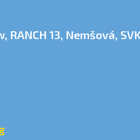
w, RANCH 13, Nemšová, SV
1
g