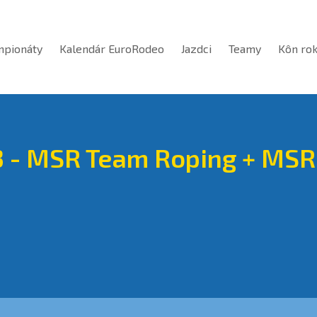
mpionáty
Kalendár EuroRodeo
Jazdci
Teamy
Kôn ro
 - MSR Team Roping + MSR