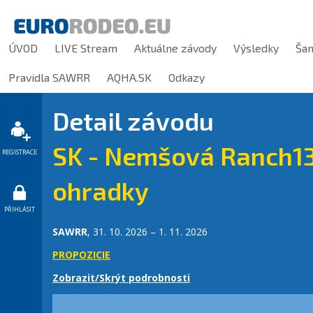
ÚVOD
LIVE Stream
Aktuálne závody
Výsledky
Ša
Pravidla SAWRR
AQHA.SK
Odkazy
Detail závodu
SK - Nemšová Ranch13
REGISTRACE
ohradky
PŘIHLÁSIT
SAWRR
, 31. 10. 2026 – 1. 11. 2026
PROPOZICIE
Zobrazit/Skrýt podrobnosti