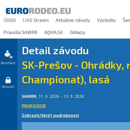
ÚVOD
LIVE Stream
Aktuálne závody
Výsledky
Ša
Pravidla SAWRR
AQHA.SK
Odkazy
Detail závodu
SK-Prešov - Ohrádky, 
REGISTRACE
Championat), lasá
PŘIHLÁSIT
SAWRR
, 11. 9. 2026 – 13. 9. 2026
PROPOZICIE
Zobrazit/Skrýt podrobnosti