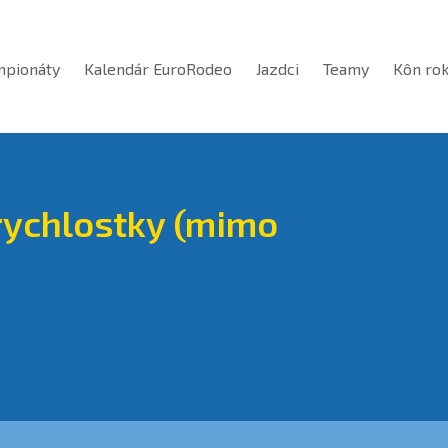
mpionáty
Kalendár EuroRodeo
Jazdci
Teamy
Kôn ro
rychlostky (mimo