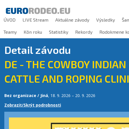
ÚVOD
LIVE Stream
Aktuálne závody
Výsledky
Ša
Teamy
Kôn roku
Statistiky
Rekordy
Rodokmene ko
Detail závodu
DE - THE COWBOY INDIAN
CATTLE AND ROPING CLIN
Bez organizace / Jiná
, 18. 9. 2026 – 20. 9. 2026
Zobrazit/Skrýt podrobnosti