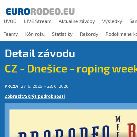
ÚVOD
LIVE Stream
Aktuálne závody
Výsledky
Ša
Teamy
Kôn roku
Statistiky
Rekordy
Rodokmene ko
Detail závodu
CZ - Dnešice - roping wee
PRCzA
, 27. 6. 2026 – 28. 6. 2026
Zobrazit/Skrýt podrobnosti