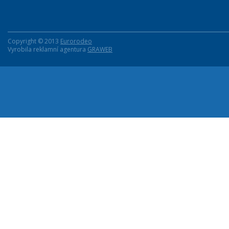
Copyright © 2013
Eurorodeo
Vyrobila reklamní agentura
GRAWEB