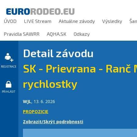
ÚVOD
LIVE Stream
Aktuálne závody
Výsledky
Ša
Pravidla SAWRR
AQHA.SK
Odkazy
Detail závodu
SK - Prievrana - Ranč 
REGISTRACE
rychlostky
PŘIHLÁSIT
WJL
, 13. 6. 2026
PROPOZICIE
Zobrazit/Skrýt podrobnosti