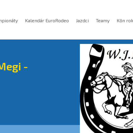
mpionáty
Kalendár EuroRodeo
Jazdci
Teamy
Kôn ro
Megi -