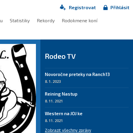
Registrovat
Přihlásit
ku
Statistiky
Rekordy
Rodokmene koní
Rodeo TV
Novoročne preteky na Ranch13
8. 1. 2023
Reining Nastup
8. 11. 2021
Western na JOJ ke
8. 11. 2021
Zobrazit všechny zprávy