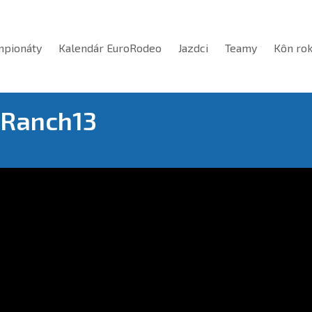
mpionáty
Kalendár EuroRodeo
Jazdci
Teamy
Kôn ro
 Ranch13