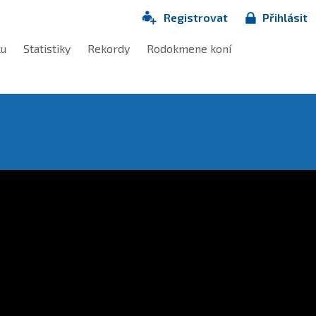
Registrovat
Přihlásit
ku
Statistiky
Rekordy
Rodokmene koní