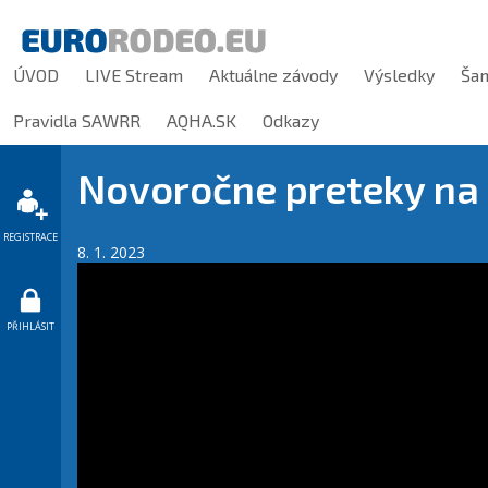
ÚVOD
LIVE Stream
Aktuálne závody
Výsledky
Ša
Pravidla SAWRR
AQHA.SK
Odkazy
Novoročne preteky na
REGISTRACE
8. 1. 2023
PŘIHLÁSIT