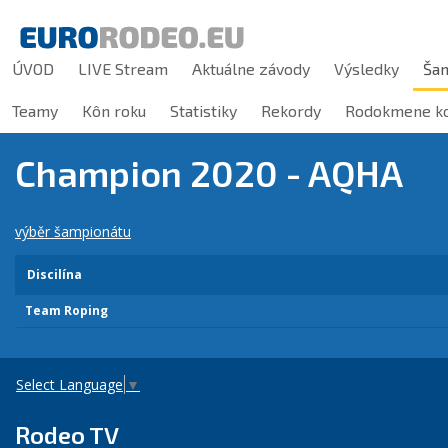
ÚVOD
LIVE Stream
Aktuálne závody
Výsledky
Ša
Teamy
Kôn roku
Statistiky
Rekordy
Rodokmene ko
Champion 2020 - AQHA
výběr šampionátu
Discilína
Team Roping
Select Language
▼
Rodeo TV