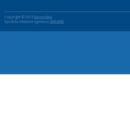
Copyright © 2013
Eurorodeo
Vyrobila reklamní agentura
GRAWEB