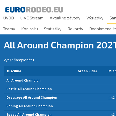
ÚVOD
LIVE Stream
Aktuálne závody
Výsledky
Ša
Teamy
Kôn roku
Statistiky
Rekordy
Rodokmene ko
All Around Champion 202
výběr šampionátu
Discilína
Green Rider
Mlá
All Around Champion
Cattle All Around Champion
Dressage All Around Champion
muži
Roping All Around Champion
Speed All Around Champion
muži