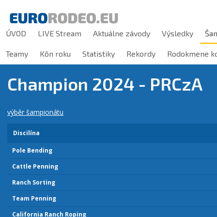
ÚVOD
LIVE Stream
Aktuálne závody
Výsledky
Ša
Teamy
Kôn roku
Statistiky
Rekordy
Rodokmene ko
Champion 2024 - PRCzA
výběr šampionátu
Discilína
Pole Bending
Cattle Penning
Ranch Sorting
Team Penning
California Ranch Roping