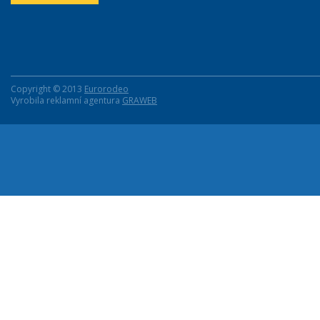
Copyright © 2013
Eurorodeo
Vyrobila reklamní agentura
GRAWEB