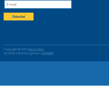
E-
mail:
Copyright © 2013
Eurorodeo
Vyrobila reklamní agentura
GRAWEB