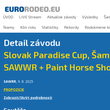
ÚVOD
LIVE Stream
Aktuálne závody
Výsledky
Ša
Teamy
Kôn roku
Statistiky
Rekordy
Rodokmene ko
Detail závodu
Slovak Paradise Cup, Šam
SAWWR + Paint Horse Sh
SAWRR
, 9. 8. 2025
PROPOZICIE
Zobrazit/Skrýt podrobnosti
Soutěže