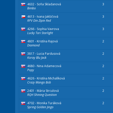
4632 - Sofia Skladanová
3
Bimbo
4613 - Ivana Jakšičová
3
RPV Din Zipin Red
4266 - Sophia Vavrova
3
Lucky Tari Starlight
4801 - Kristína Rajová
2
Diamond
3817 - Lucia Pardusová
2
Koray Blu Jack
4680 - Nina Adamecová
2
Popy
4626 - Kristína Michalíková
2
Crazy Mango Bob
2401 - Mária Strculová
2
RQH Shining Question
4702 - Monika Turáková
2
Spring Golden Jingo