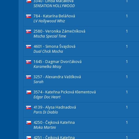
3340 - Linda Macáková
1
SENSATION HOLLYWOOD
784 - Katarína Beláňová
1
LV Hollywood Whiz
2580 - Veronika Zámečníková
1
Mischa Special Time
4601 - Simona Švajdová
1
Dual Chick Mocha
1645 - Dagmar Dvorčáková
1
Karamelka Missy
3257 - Alexandra Vaštíková
1
Sarah
3574 - Kateřina Picková Klementová
1
Edgar Doc Heart
4139 - Alysa Hadnaďová
1
Paris Di Diablo
4250 - Čejková Kateřina
1
Moka Martini
4251 - Čejková Kateřina
1