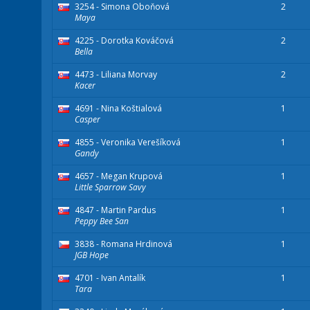
3254 - Simona Oboňová
2
Maya
4225 - Dorotka Kováčová
2
Bella
4473 - Liliana Morvay
2
Kacer
4691 - Nina Koštialová
1
Casper
4855 - Veronika Verešíková
1
Gandy
4657 - Megan Krupová
1
Little Sparrow Savy
4847 - Martin Pardus
1
Peppy Bee San
3838 - Romana Hrdinová
1
JGB Hope
4701 - Ivan Antalík
1
Tara