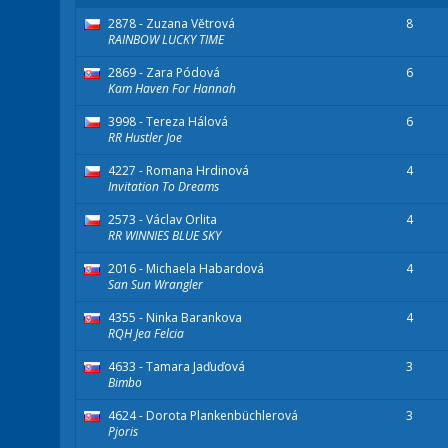
2878 - Zuzana Větrová
8
RAINBOW LUCKY TIME
2869 - Zara Pódová
6
Kam Haven For Hannah
3998 - Tereza Hálová
6
RR Hustler Joe
4227 - Romana Hrdinová
4
Invitation To Dreams
2573 - Václav Orlita
4
RR WINNIES BLUE SKY
2016 - Michaela Habardová
4
San Sun Wrangler
4355 - Ninka Barankova
4
RQH Jea Felcia
4633 - Tamara Jaďuďová
3
Bimbo
4624 - Dorota Plankenbüchlerová
3
Pjoris