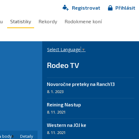
Registrovat
Přihlásit
ku
Statistiky
Rekordy
Rodokmene koní
Select Language
▼
Rodeo TV
Novoročne preteky na Ranch13
8. 1. 2023
Reining Nastup
8. 11. 2021
Western na JOJ ke
8. 11. 2021
% body
Detaily