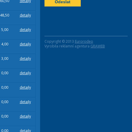
60,50
detaily
48,50
detaily
5,00
detaily
Copyright © 2013
Eurorodeo
4,00
detaily
Vyrobila reklamní agentura
GRAWEB
3,00
detaily
0,00
detaily
0,00
detaily
0,00
detaily
0,00
detaily
0,00
detaily