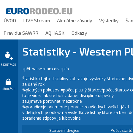
ÚVOD
LIVE Stream
Aktuálne závody
Výsledky
Ša
Pravidla SAWRR
AQHA.SK
Odkazy
Statistiky - Western 
REGISTRACE
zpět na seznam disciplín
Štatistika tejto disciplíny zobrazuje výsledky štartovnej 
za daný rok
PŘIHLÁSIT
%platných pokusov =počet platný štartov/počet štartov 
tu je videt jak ste boli v danej discipline uspešný
zaujimave porovnat meziročne
%poradie=je priemerné poradie zo všetkych vašich jázd
v detajloch je odkaz na vysledkové listiny ktoré sa berú do
zoradenie stlpcov je lubovolne
Startovní dvojice
Počet startů