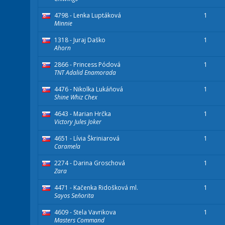
4798 - Lenka Luptáková
1
Minnie
1318 - Juraj Daško
1
Ahorn
2866 - Princess Pódová
1
TNT Adalid Enamorada
4476 - Nikolka Lukáňová
1
Shine Whiz Chex
4643 - Marian Hrčka
1
Victory Jules Joker
4651 - Lívia Škriniarová
1
Caramela
2274 - Darina Groschová
1
Zara
4471 - Kačenka Ridošková ml.
1
Sayos Seňorita
4609 - Stela Vavrikova
1
Masters Command