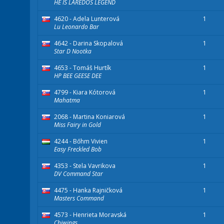
HE IS LAREDOS LEGEND
4620 - Adela Lunterová
1
Lu Leonardo Bar
4642 - Darina Skopalová
1
Star D Nootka
4653 - Tomáš Hurtík
1
HP BEE GEESE DEE
4799 - Kiara Kótorová
1
Mahatma
2068 - Martina Koniarová
1
Miss Fairy in Gold
4244 - Bőhm Vivien
1
Easy Freckled Bob
4353 - Stela Vavrikova
1
DV Command Star
4475 - Hanka Rajničková
1
Masters Command
4573 - Henrieta Moravská
1
Chiwings