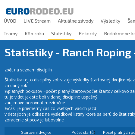
ÚVOD
LIVE Stream
Aktuálne závody
Výsledky
Ša
Teamy
Kôn roku
Statistiky
Rekordy
Rodokmene ko
Statistiky - Ranch Roping
zpět na seznam disciplín
Štatistika tejto disciplíny zobrazuje výsledky štartovnej dvojice =J
za daný rok
%platných pokusov =počet platný štartov/počet štartov celkovo z
tu je videt jak ste boli v danej discipline uspešný
zaujimave porovnat meziročne
%čas=je priemerny čas zo všetkych vašich jázd
v detajloch je odkaz na vysledkové listiny ktoré sa berú do štatistik
zoradenie stlpcov je lubovolne
Startovní dvojice
Počet startů
Počet platných p