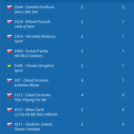
2644 - Daniela Parillová
2
2
Dixie Little Star
2524 - Róbert Pecuch
2
1
Little of Rain
2414 - Veronika Eliašova
2
1
Spirit
3089 - Dušan Parilla
2
1
HR Viki D Sanbars
5445 - Ulisses Gregório
2
1
Spirit
307 - Dávid Groman
4
1
Koheilan Mózes
3212 - Dávid Groman
4
0
Pilar Playing For Me
4157 - Milan Šarík
2
0
CJ COLOR ME HOLLYWOOD
4211 - Vladimir Zelený
2
0
Flower Cataleya