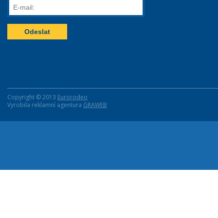
E-
mail:
Copyright © 2013
Eurorodeo
Vyrobila reklamní agentura
GRAWEB