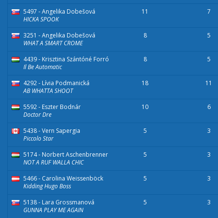
5497 - Angelika Dobešová
11
7
HICKA SPOOK
3251 - Angelika Dobešová
8
5
WHAT A SMART CROME
4439 - Krisztina Szántóné Forró
8
5
Il Be Automatic
4292 - Lívia Podmanická
18
11
AB WHATTA SHOOT
5592 - Eszter Bodnár
10
6
Doctor Dre
5438 - Vern Sapergia
5
3
Piccolo Star
5174 - Norbert Aschenbrenner
5
3
NOT A RUF WALLA CHIC
5466 - Carolina Weissenböck
5
3
Kidding Hugo Boss
5138 - Lara Grossmanová
5
3
GUNNA PLAY ME AGAIN