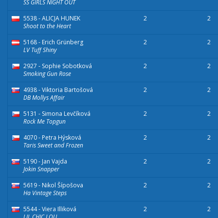
SS GIRLS NIGHT OUT
5538 - ALICJA HUNEK
2
2
Shoot to the Heart
5168 - Erich Grünberg
2
2
LV Tuff Shiny
2927 - Sophie Sobotková
2
2
Smoking Gun Rose
4938 - Viktoria Bartošová
2
2
DB Mollys Affair
5131 - Simona Levčíková
2
2
Rock Me Topgun
4070 - Petra Hýsková
2
2
Taris Sweet and Frozen
5190 - Jan Vajda
2
2
Jokin Snapper
5619 - Nikol Šípošova
2
2
Ha Vintage Steps
5544 - Viera Illiková
2
2
LIL CHIC LOU