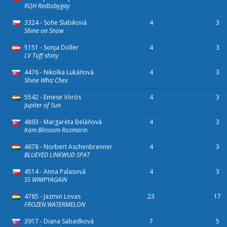
RQH Redtobygay
3324 - Sofie Slabiková
4
3
Shine on Snow
5151 - Sonja Döller
4
3
LV Tuff shiny
4476 - Nikolka Lukáňová
4
3
Shine Whiz Chex
5542 - Emese Vörös
4
3
Jupiter of Sun
4893 - Margaréta Beláňová
4
3
Kam Blossom Rozmarin
4678 - Norbert Aschenbrenner
4
3
BLUEYED LINKWUD SPAT
4514 - Anna Palasová
4
3
SS WIMPYAGAIN
4785 - Jazmin Lovas
23
17
FROZEN WATERMELON
3917 - Diana Sabadková
7
5