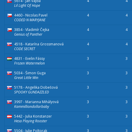
5614 - Jan Vajda
4
4
Lil Light Of Hope
4460 - Nicolas Pavel
4
4
CODED N MARYJANE
3854 - Vladimír Čejka
4
4
Genius of Panther
4518 - Katarína Grossmanová
4
4
CODE SECRET
4831 - Evelin Fássy
3
3
Frozen Watermelon
5034 - Šimon Guga
3
3
Great Little Win
5178 - Angelika Dobešová
3
3
SPOOKY GUNDAZZLED
3997 - Marianna Mihályová
3
3
Kammilliondollarbaby
5442 - Julia Konstanzer
3
3
Hesa Playing Rooster
5504 - Julie Poltorak
3
3