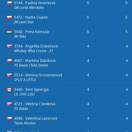
5184 - Pavlína Veverková
5
5
DB Lora´s Mercedes
5472 - Nadia Ciupek
5
5
JM Lean Star
5042 - Petra Koleszár
5
5
Mr Riko
3184 - Angelika Dobešová
4
4
Whizkey Whiz Crome - 21
4067 - Markéta Slabiková
4
4
PS Sweet Child Omine
5514 - Simona Grossmanová
4
4
SPLIT A LITTLE
5440 - Vern Sapergia
4
4
LIL CHIC LOU
4721 - Viktória Csonková
4
4
PS Oskar
4588 - Valentina Lazorová
4
4
Tasso Alcolico