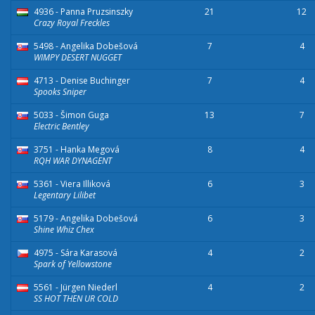
4936 - Panna Pruzsinszky
21
12
Crazy Royal Freckles
5498 - Angelika Dobešová
7
4
WIMPY DESERT NUGGET
4713 - Denise Buchinger
7
4
Spooks Sniper
5033 - Šimon Guga
13
7
Electric Bentley
3751 - Hanka Megová
8
4
RQH WAR DYNAGENT
5361 - Viera Illiková
6
3
Legentary Lilibet
5179 - Angelika Dobešová
6
3
Shine Whiz Chex
4975 - Sára Karasová
4
2
Spark of Yellowstone
5561 - Jürgen Niederl
4
2
SS HOT THEN UR COLD