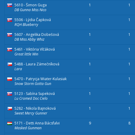
5610 - Šimon Guga
1
1
DB Gunna Miss Nico
5506 - Lýdia Čapková
1
1
RQH Blueberry
5607 - Angelika Dobešová
1
1
DB Miss Abby Whiz
5461 - Viktória Vlčáková
1
1
Great little Win
5488 - Laura Zámečníková
1
1
Lara
5470 - Patrycja Wiater-Kulasiak
1
1
Snow Storm Gotta Gun
5123 - Sabína Supeková
1
1
Lu Cromed Doc Cielo
5282 - Nikola Bajnoková
1
1
Sweet Mercy Gunner
5171 - Detti Anna Bácsfalvi
9
8
Masked Gunman