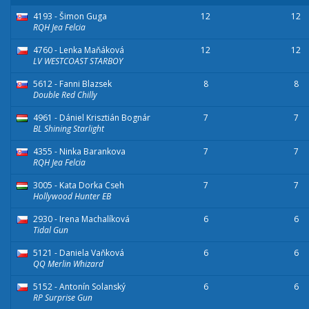
4193 - Šimon Guga
12
12
RQH Jea Felcia
4760 - Lenka Maňáková
12
12
LV WESTCOAST STARBOY
5612 - Fanni Blazsek
8
8
Double Red Chilly
4961 - Dániel Krisztián Bognár
7
7
BL Shining Starlight
4355 - Ninka Barankova
7
7
RQH Jea Felcia
3005 - Kata Dorka Cseh
7
7
Hollywood Hunter EB
2930 - Irena Machalíková
6
6
Tidal Gun
5121 - Daniela Vaňková
6
6
QQ Merlin Whizard
5152 - Antonín Solanský
6
6
RP Surprise Gun