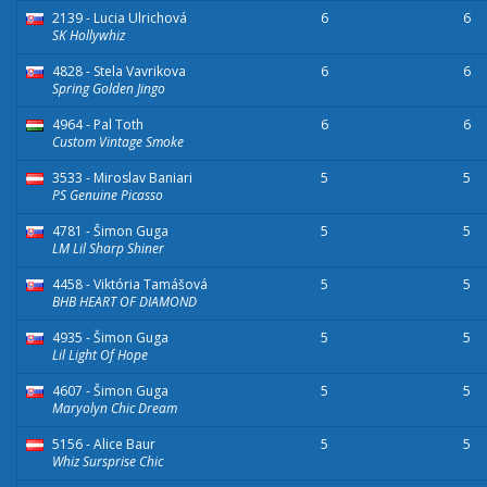
2139 - Lucia Ulrichová
6
6
SK Hollywhiz
4828 - Stela Vavrikova
6
6
Spring Golden Jingo
4964 - Pal Toth
6
6
Custom Vintage Smoke
3533 - Miroslav Baniari
5
5
PS Genuine Picasso
4781 - Šimon Guga
5
5
LM Lil Sharp Shiner
4458 - Viktória Tamášová
5
5
BHB HEART OF DIAMOND
4935 - Šimon Guga
5
5
Lil Light Of Hope
4607 - Šimon Guga
5
5
Maryolyn Chic Dream
5156 - Alice Baur
5
5
Whiz Sursprise Chic