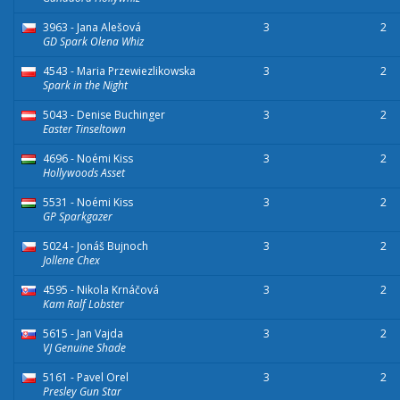
3963 - Jana Alešová
3
2
GD Spark Olena Whiz
4543 - Maria Przewiezlikowska
3
2
Spark in the Night
5043 - Denise Buchinger
3
2
Easter Tinseltown
4696 - Noémi Kiss
3
2
Hollywoods Asset
5531 - Noémi Kiss
3
2
GP Sparkgazer
5024 - Jonáš Bujnoch
3
2
Jollene Chex
4595 - Nikola Krnáčová
3
2
Kam Ralf Lobster
5615 - Jan Vajda
3
2
VJ Genuine Shade
5161 - Pavel Orel
3
2
Presley Gun Star