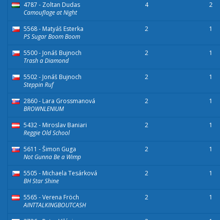
4787 - Zoltan Dudas
4
2
Camouflage at Night
5568 - Matyáš Esterka
2
1
PS Sugar Boom Boom
5500 - Jonáš Bujnoch
2
1
Trash a Diamond
5502 - Jonáš Bujnoch
2
1
Steppin Ruf
2860 - Lara Grossmanová
2
1
BROWNLENIUM
5432 - Miroslav Baniari
2
1
Reggie Old School
5611 - Šimon Guga
2
1
Not Gunna Be a Wimp
5505 - Michaela Tesárková
2
1
BH Star Shine
5565 - Verena Fröch
2
1
AINTTALKINGBOUTCASH