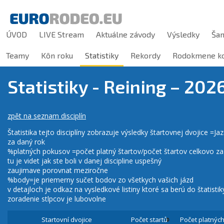
ÚVOD
LIVE Stream
Aktuálne závody
Výsledky
Ša
Teamy
Kôn roku
Statistiky
Rekordy
Rodokmene ko
Statistiky - Reining –
202
zpět na seznam disciplín
Štatistika tejto disciplíny zobrazuje výsledky štartovnej dvojice =J
za daný rok
%platných pokusov =počet platný štartov/počet štartov celkovo z
tu je videt jak ste boli v danej discipline uspešný
zaujimave porovnat meziročne
%body=je priemerny sučet bodov zo všetkych vašich jázd
v detajloch je odkaz na vysledkové listiny ktoré sa berú do štatistik
zoradenie stlpcov je lubovolne
Startovní dvojice
Počet startů
Počet platnýc