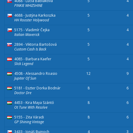
4088 - Lucia Babiaková
5
4
PINKIE WHIZSHINE
4688 - Justýna Karkoszka
5
4
HH Rooster Holywood
5175 - Vladimír Čejka
5
4
Italian Maverick
2894 - Viktoria Bartošová
5
4
Custom Cash Is Back
4085 - Barbara Kaefer
5
4
Slick Legend
4508 - Alessandro Roasio
12
9
Jupiter Of Sun
5181 - Eszter Dorka Bodnár
8
6
Doctor Dre
4453 - Kira Maya Szántó
8
6
Ot Tune With Resolve
5155 - Zita Váradi
8
6
GP Shining Vintage
3433 - Jonáš Bujnoch
4
3