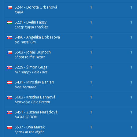
5244 - Dorota Urbanová
1
1
KARA
5221 - Evelin Fássy
1
1
Crazy Royal Freckles
5496 - Angelika Dobešová
1
1
Db Tinsel Gin
5503 - Jonáš Bujnoch
1
1
Shoot to the Heart
5229 - Šimon Guga
1
1
HH Happy Pale Face
5431 - Miroslav Baniari
1
1
Don Tornado
5603 - Kristína Bahnová
1
1
Maryolyn Chic Dream
5451 - Zuzana Nerádová
1
1
HICKA SPOOK
5537 - Ewa Marek
1
1
Spark in the Night