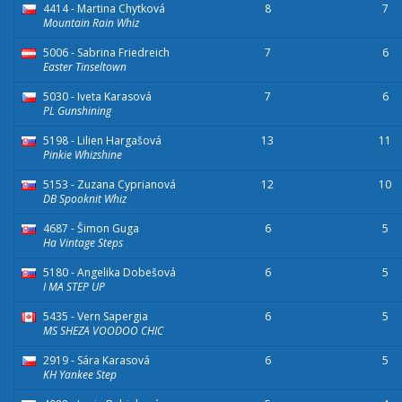
4414 - Martina Chytková
8
7
Mountain Rain Whiz
5006 - Sabrina Friedreich
7
6
Easter Tinseltown
5030 - Iveta Karasová
7
6
PL Gunshining
5198 - Lilien Hargašová
13
11
Pinkie Whizshine
5153 - Zuzana Cyprianová
12
10
DB Spooknit Whiz
4687 - Šimon Guga
6
5
Ha Vintage Steps
5180 - Angelika Dobešová
6
5
I MA STEP UP
5435 - Vern Sapergia
6
5
MS SHEZA VOODOO CHIC
2919 - Sára Karasová
6
5
KH Yankee Step