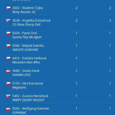
2632 - Vladimír Čejka
2
2
Remy Rooster SG
4538 - Angelika Dobešová
2
2
CG Shine Shorty Doll
5026 - Pavel Orel
1
1
Gunna Play Me Again
5566 - Matyáš Esterka
1
1
SMOKYS SUNSHINE
4415 - Daniela Vaňková
1
1
Mountain Rain Whiz
4686 - Gisela Denk
1
1
SHINING EYES
5159 - Sára Karasová
1
1
Megalonic
5452 - Zuzana Nerádová
1
1
WIMPY DESERT NUGGET
5563 - Wolfgang Hammer
1
1
GUNNAJAC