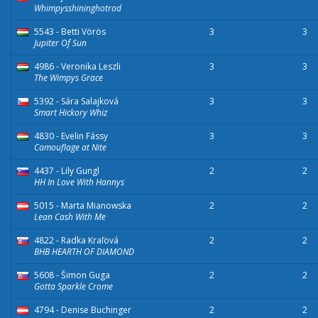
Whimpysshininghotrod
5543 - Betti Vörös
3
3
Jupiter Of Sun
4986 - Veronika Leszli
3
3
The Wimpys Grace
5392 - Sára Salajková
3
3
Smart Hickory Whiz
4830 - Evelin Fássy
3
3
Camouflage at Nite
4437 - Lily Gungl
2
2
HH In Love With Hannys
5015 - Marta Mianowska
2
2
Lean Cash With Me
4822 - Radka Kraľová
2
2
BHB HEARTH OF DIAMOND
5608 - Šimon Guga
2
2
Gotta Sparkle Crome
4794 - Denise Buchinger
2
2