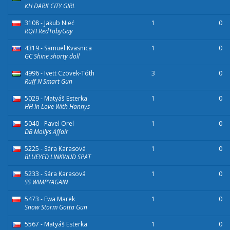
KH DARK CITY GIRL
3108 - Jakub Nieć
1
0
RQH RedTobyGay
4319 - Samuel Kvasnica
1
0
GC Shine shorty doll
4996 - Ivett Czövek-Tóth
3
0
Ruff N Smart Gun
5029 - Matyáš Esterka
1
0
HH In Love With Hannys
5040 - Pavel Orel
1
0
DB Mollys Affair
5225 - Sára Karasová
1
0
BLUEYED LINKWUD SPAT
5233 - Sára Karasová
1
0
SS WIMPYAGAIN
5473 - Ewa Marek
1
0
Snow Storm Gotta Gun
5567 - Matyáš Esterka
1
0