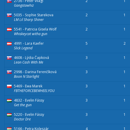
2736 - Peter Világi
2
1
Gangstawhiz
5035 - Sophie Starekova
2
1
LM Lil Sharp Shiner
5541 - Patricia Gisela Wolf
2
1
Whiskeycat witha gun
4991 - Lara Kaefer
5
2
Slick Legend
4608 - Lýdia Čapková
3
1
Lean Cash With Me
2998 - Darina Ferenčíková
3
1
Boon N Starlight
5469 - Ewa Marek
3
1
FBTHEFORCEBEWHEELYOU
4832 - Evelin Fássy
3
1
Get the gun
5220 - Evelin Fássy
3
1
Doctor Dre
5166 - Petra Koleszár
4
1