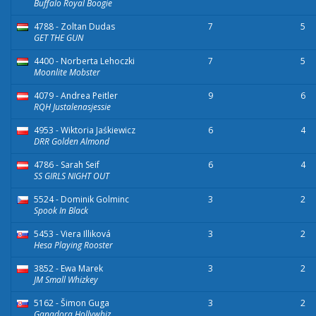
Buffalo Royal Boogie
4788 - Zoltan Dudas
7
5
GET THE GUN
4400 - Norberta Lehoczki
7
5
Moonlite Mobster
4079 - Andrea Peitler
9
6
RQH Justalenasjessie
4953 - Wiktoria Jaśkiewicz
6
4
DRR Golden Almond
4786 - Sarah Seif
6
4
SS GIRLS NIGHT OUT
5524 - Dominik Golminc
3
2
Spook In Black
5453 - Viera Illiková
3
2
Hesa Playing Rooster
3852 - Ewa Marek
3
2
JM Small Whizkey
5162 - Šimon Guga
3
2
Ganadora Hollywhiz