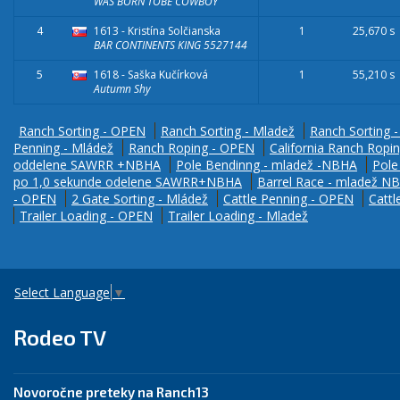
WAS BORN TOBE COWBOY
4
1613 - Kristína Solčianska
1
25,670 s
BAR CONTINENTS KING 5527144
5
1618 - Saška Kučírková
1
55,210 s
Autumn Shy
Ranch Sorting - OPEN
Ranch Sorting - Mladež
Ranch Sorting -
Penning - Mládež
Ranch Roping - OPEN
California Ranch Ropi
oddelene SAWRR +NBHA
Pole Bendinng - mladež -NBHA
Pole
po 1,0 sekunde odelene SAWRR+NBHA
Barrel Race - mladež N
- OPEN
2 Gate Sorting - Mládež
Cattle Penning - OPEN
Cattl
Trailer Loading - OPEN
Trailer Loading - Mladež
Select Language
▼
Rodeo TV
Novoročne preteky na Ranch13