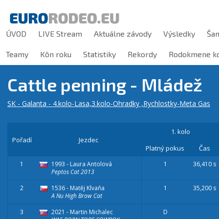
ÚVOD
LIVE Stream
Aktuálne závody
Výsledky
Ša
Teamy
Kôn roku
Statistiky
Rekordy
Rodokmene ko
Cattle penning - Mládež
SK - Galanta - 4.kolo-Lasa,3.kolo-Ohradky ,Rychlostky-Meta Gas
1. kolo
Pořadí
Jezdec
Platný pokus
Čas
1
1993 - Laura Antolová
1
36,410 s
Peptos Cat 2013
2
1536 - Matěj Klvaňa
1
35,200 s
A Nu High Brow Cat
3
2021 - Martin Michalec
D