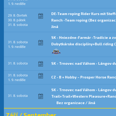
1. 9. neděle
DE-Team roping Rider Kurs mit Stef
29. 8. čtvrtek
30. 8. pátek
Ranch -Team roping (Bez organizace
31. 8. sobota
Jiná
SK - Hniezdne-Farmár -Tradície a z
31. 8. sobota
Dobytkárske disciplíny+Bull riding
1. 9. neděle
31. 8. sobota
SK - Trnovec nad Váhom - Lángov dv
31. 8. sobota
CZ - B + Hobby – Prosper Horse Ran
1. 9. neděle
SK - Trnovec nad Váhom - Lángov dv
31. 8. sobota
Trail+Trail+Western Pleasure+Ranch
Bez organizace / Jiná
Září / September