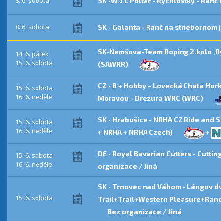
8. 6. sobota
SK -W.J.L Poltár - Rychlostky - Ranč
8. 6. sobota
SK - Galanta - Ranč na striebornom 
SK-Nemšova-Team Roping 2.kolo ,Ry
14. 6. pátek
15. 6. sobota
(SAWRR)
CZ - B + Hobby – Lovecká Chata Hork
15. 6. sobota
16. 6. neděle
Moravou - Drezura WRC (WRC)
SK - Hrabušice - NRHA CZ Ride and 
15. 6. sobota
16. 6. neděle
+ NRHA + NRHA Czech)
+
DE - Royal Bavarian Cutters - Cuttin
15. 6. sobota
16. 6. neděle
organizace / Jiná
SK - Trnovec nad Váhom - Lángov dv
15. 6. sobota
Trail+Trail+Western Pleasure+Ranch
Bez organizace / Jiná