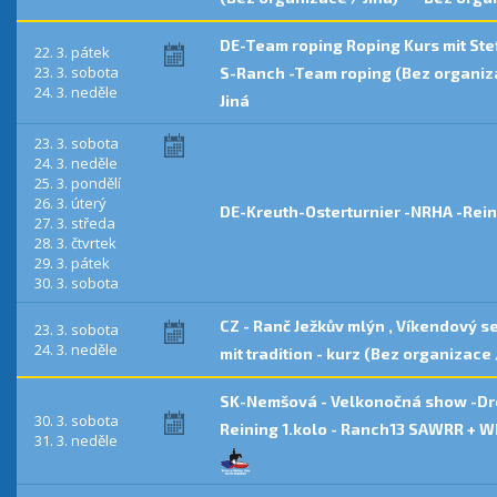
DE-Team roping Roping Kurs mit Ste
22. 3. pátek
23. 3. sobota
S-Ranch -Team roping (Bez organiza
24. 3. neděle
Jiná
23. 3. sobota
24. 3. neděle
25. 3. pondělí
26. 3. úterý
DE-Kreuth-Osterturnier -NRHA -Rei
27. 3. středa
28. 3. čtvrtek
29. 3. pátek
30. 3. sobota
CZ - Ranč Ježkův mlýn , Víkendový s
23. 3. sobota
24. 3. neděle
mit tradition - kurz (Bez organizace 
SK-Nemšová - Velkonočná show -Dre
30. 3. sobota
Reining 1.kolo - Ranch13 SAWRR +
31. 3. neděle