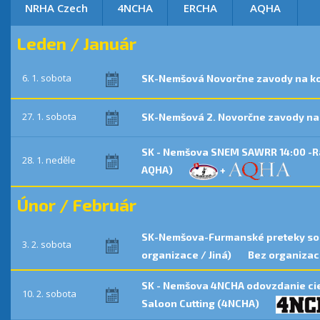
NRHA Czech
4NCHA
ERCHA
AQHA
Leden / Január
6. 1. sobota
SK-Nemšová Novorčne zavody na k
27. 1. sobota
SK-Nemšová 2. Novorčne zavody n
SK - Nemšova SNEM SAWRR 14:00 -R
28. 1. neděle
AQHA)
+
Únor / Február
SK-Nemšova-Furmanské preteky so 
3. 2. sobota
organizace / Jiná)
Bez organizace
SK - Nemšova 4NCHA odovzdanie cie
10. 2. sobota
Saloon Cutting (4NCHA)