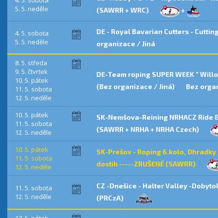
4. 5. sobota
5. 5. neděle
(SAWRR + WRC)
+
DE - Royal Bavarian Cutters - Cuttin
4. 5. sobota
5. 5. neděle
organizace / Jiná
8. 5. středa
9. 5. čtvrtek
DE-Team roping SUPER WEEK ” Will
10. 5. pátek
(Bez organizace / Jiná)
Bez organ
11. 5. sobota
12. 5. neděle
10. 5. pátek
SK-Nemšova-Reining NRHACZ Ride & 
11. 5. sobota
(SAWRR + NRHA + NRHA Czech)
12. 5. neděle
10. 5. pátek
SK-Prešov - Roping 6.kolo, Ohradky 
11. 5. sobota
dostih -----ZRUŠENÉ (SAWRR)
12. 5. neděle
CZ -Dnešice - Halter Valley -Dobyt
11. 5. sobota
12. 5. neděle
(PRCzA)