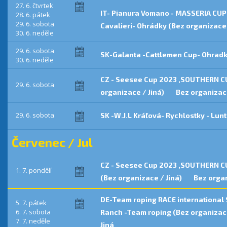
27. 6. čtvrtek
IT- Pianura Vomano - MASSERIA CUP
28. 6. pátek
29. 6. sobota
Cavalieri- Ohrádky (Bez organizace 
30. 6. neděle
29. 6. sobota
SK-Galanta -Cattlemen Cup- Ohradk
30. 6. neděle
CZ - Seesee Cup 2023 ,SOUTHERN CUP
29. 6. sobota
organizace / Jiná)
Bez organizace
29. 6. sobota
SK -W.J.L Kráľová- Rychlostky - Lun
Červenec / Jul
CZ - Seesee Cup 2023 ,SOUTHERN CU
1. 7. pondělí
(Bez organizace / Jiná)
Bez organ
DE-Team roping RACE international 
5. 7. pátek
6. 7. sobota
Ranch -Team roping (Bez organizace
7. 7. neděle
Jiná