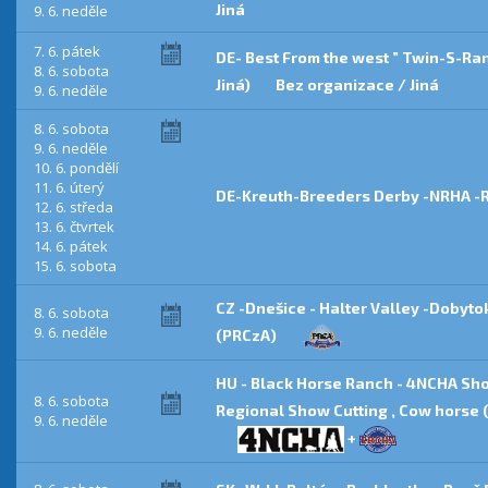
Jiná
9. 6. neděle
7. 6. pátek
DE- Best From the west ” Twin-S-Ra
8. 6. sobota
Jiná)
Bez organizace / Jiná
9. 6. neděle
8. 6. sobota
9. 6. neděle
10. 6. pondělí
11. 6. úterý
DE-Kreuth-Breeders Derby -NRHA -
12. 6. středa
13. 6. čtvrtek
14. 6. pátek
15. 6. sobota
CZ -Dnešice - Halter Valley -Dobyt
8. 6. sobota
9. 6. neděle
(PRCzA)
HU - Black Horse Ranch - 4NCHA Sh
8. 6. sobota
Regional Show Cutting , Cow horse
9. 6. neděle
+