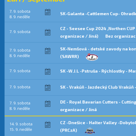
7. 9. sobota
SK-Galanta -Cattlemen Cup- Ohradk
8. 9. neděle
CZ - Seesee Cup 2024 ,Northen CUP 
7. 9. sobota
organizace / Jiná)
Bez organizace
SK-Nemšová - detské zavody na ko
7. 9. sobota
8. 9. neděle
(SAWRR)
7. 9. sobota
SK -W.J.L -Pstruša - Rýchlostky - M
7. 9. sobota
SK - Vrakúň - Jazdecký Club Vrakúň 
DE - Royal Bavarian Cutters - Cuttin
7. 9. sobota
8. 9. neděle
organizace / Jiná
CZ -Dnešice - Halter Valley -Dobyt
14. 9. sobota
15. 9. neděle
(PRCzA)