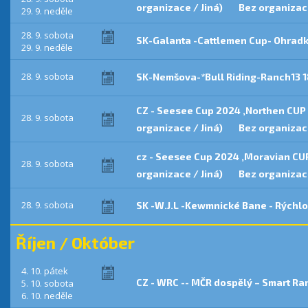
organizace / Jiná)
Bez organizace
29. 9. neděle
28. 9. sobota
SK-Galanta -Cattlemen Cup- Ohradk
29. 9. neděle
28. 9. sobota
SK-Nemšova-*Bull Riding-Ranch13 1
CZ - Seesee Cup 2024 ,Northen CUP 
28. 9. sobota
organizace / Jiná)
Bez organizace
cz - Seesee Cup 2024 ,Moravian CU
28. 9. sobota
organizace / Jiná)
Bez organizace
28. 9. sobota
SK -W.J.L -Kewmnické Bane - Rýchlo
Říjen / Október
4. 10. pátek
CZ - WRC -- MČR dospělý – Smart Ra
5. 10. sobota
6. 10. neděle