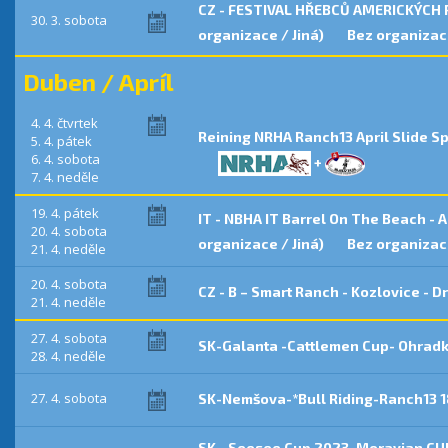
CZ - FESTIVAL HŘEBCŮ AMERICKÝCH 
30. 3. sobota
organizace / Jiná)
Bez organizace
Duben / Apríl
4. 4. čtvrtek
Reining NRHA Ranch13 April Slide 
5. 4. pátek
6. 4. sobota
+
7. 4. neděle
19. 4. pátek
IT - NBHA IT Barrel On The Beach - 
20. 4. sobota
organizace / Jiná)
Bez organizace
21. 4. neděle
20. 4. sobota
CZ - B – Smart Ranch - Kozlovice -
21. 4. neděle
27. 4. sobota
SK-Galanta -Cattlemen Cup- Ohradk
28. 4. neděle
27. 4. sobota
SK-Nemšova-*Bull Riding-Ranch13 
SK - Seesee Cup 2023 ,Moravian CU