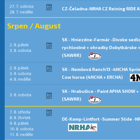
27. 7. sobota
CZ-Čeladna-NRHA CZ Reining RIDE A 
28. 7. neděle
Srpen / August
SK - Hniezdne-Farmár -Divoke sedl
2. 8. pátek
rychlostné + ohradky Dobytkárske +
3. 8. sobota
(SAWRR)
2. 8. pátek
SK - Nemšová Ranch13 -4NCHA Spring
3. 8. sobota
Cow horse (4NCHA + ERCHA)
4. 8. neděle
SK - Hrabušice - Paint APHA SHOW +
3. 8. sobota
(SAWRR)
7. 8. středa
8. 8. čtvrtek
DE-Kamp-Lintfort -Summer Slide -N
9. 8. pátek
10. 8. sobota
11. 8. neděle