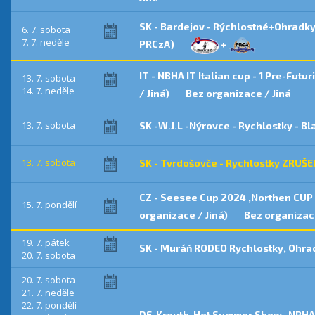
SK - Bardejov - Rýchlostné+Ohradk
6. 7. sobota
7. 7. neděle
PRCzA)
+
IT - NBHA IT Italian cup - 1 Pre-Futu
13. 7. sobota
14. 7. neděle
/ Jiná)
Bez organizace / Jiná
13. 7. sobota
SK -W.J.L -Nýrovce - Rychlostky - B
13. 7. sobota
SK - Tvrdošovče - Rychlostky ZRUŠEN
CZ - Seesee Cup 2024 ,Northen CUP 
15. 7. pondělí
organizace / Jiná)
Bez organizace
19. 7. pátek
SK - Muráň RODEO Rychlostky, Ohr
20. 7. sobota
20. 7. sobota
21. 7. neděle
22. 7. pondělí
DE-Kreuth-Hot Summer Show -NRHA 