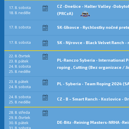
CZ -Dnešice - Halter Valley -Dobyt
17. 8. sobota
18. 8. neděle
(PRCzA)
17. 8. sobota
SK-Ižkovce - Rychlostky nočné pre
17. 8. sobota
SK - Nýrovce - Black Velvet Ranch -
22. 8. čtvrtek
PL-Ranczo Syberia - International 
23. 8. pátek
24. 8. sobota
roping , Cutting (Bez organizace / J
25. 8. neděle
23. 8. pátek
PL - Syberia - Team Roping 2024 (
24. 8. sobota
24. 8. sobota
CZ - B – Smart Ranch - Kozlovice -
25. 8. neděle
28. 8. středa
29. 8. čtvrtek
DE-Bitz -Reining Masters-NRHA -Re
30. 8. pátek
31. 8. sobota