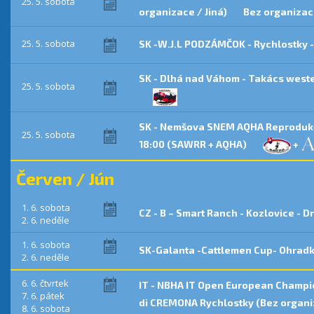
25. 5. sobota
organizace / Jiná)
Bez organizace
25. 5. sobota
SK -W.J.L PODZÁMČOK - Rychlostky 
SK - Dlhá nad Váhom - Takács weste
25. 5. sobota
SK - Nemšova SNEM AQHA Reproduk
25. 5. sobota
18:00 (SAWRR + AQHA)
+
Červen / Jún
1. 6. sobota
CZ - B – Smart Ranch - Kozlovice -
2. 6. neděle
1. 6. sobota
SK-Galanta -Cattlemen Cup- Ohradk
2. 6. neděle
6. 6. čtvrtek
IT - NBHA IT Open European Champion
7. 6. pátek
di CREMONA Rychlostky (Bez organi
8. 6. sobota