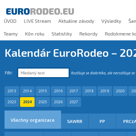
ÚVOD
LIVE Stream
Aktuálne závody
Výsledky
Ša
Teamy
Kôn roku
Statistiky
Rekordy
Rodokmene ko
Kalendár EuroRodeo –
20
Filtr:
Rozlišuje se diakritika, ale nerozlišuje se
2013
2014
2015
2016
2017
2018
2019
2020
20
2023
2024
2025
2026
2027
Všechny organizace
SAWRR
PP
PRCz