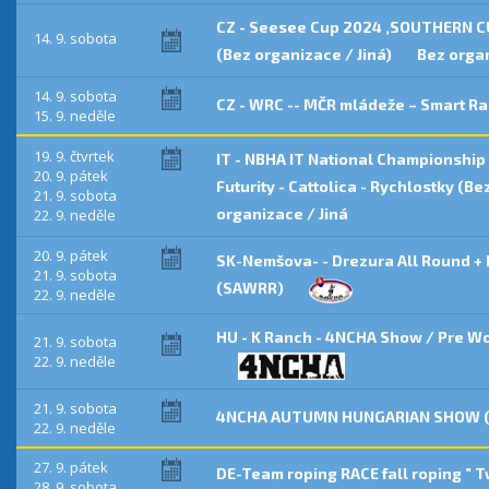
CZ - Seesee Cup 2024 ,SOUTHERN CU
14. 9. sobota
(Bez organizace / Jiná)
Bez organ
14. 9. sobota
CZ - WRC -- MČR mládeže – Smart R
15. 9. neděle
19. 9. čtvrtek
IT - NBHA IT National Championship O
20. 9. pátek
Futurity - Cattolica - Rychlostky (Be
21. 9. sobota
organizace / Jiná
22. 9. neděle
20. 9. pátek
SK-Nemšova- - Drezura All Round +
21. 9. sobota
(SAWRR)
22. 9. neděle
HU - K Ranch - 4NCHA Show / Pre Wo
21. 9. sobota
22. 9. neděle
21. 9. sobota
4NCHA AUTUMN HUNGARIAN SHOW 
22. 9. neděle
27. 9. pátek
DE-Team roping RACE fall roping ” 
28. 9. sobota