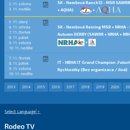
SK - Nemšová Ranch13 - MSR SAWR
2. 11. sobota
3. 11. neděle
+ AQHA)
+
5. 11. úterý
6. 11. středa
SK - Nemšová Reining MSR + NRHA -
7. 11. čtvrtek
Autumn DERBY (SAWRR + NRHA + NR
8. 11. pátek
+
9. 11. sobota
10. 11. neděle
7. 11. čtvrtek
IT - NBHA IT Grand Champion ,Futurit
8. 11. pátek
9. 11. sobota
Rychlostky (Bez organizace / Jiná)
10. 11. neděle
2013
2014
2015
2016
2017
2018
2019
2020
20
Select Language
▼
Rodeo TV