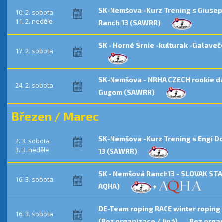
SK-Nemšova -Kurz Trening s Giuseppe
10. 2. sobota
11. 2. neděle
Ranch 13 (SAWRR)
SK - Horné Srnie -kulturak -Galav
17. 2. sobota
SK-Nemšova - NRHA CZECH rookie da
24. 2. sobota
Gugom (SAWRR)
Březen / Marec
SK-Nemšova -Kurz Trening s Engi Do
2. 3. sobota
3. 3. neděle
13 (SAWRR)
SK - Nemšová Ranch13 - SLOVAK ST
16. 3. sobota
AQHA)
+
DE-Team roping RACE winter roping
16. 3. sobota
(Bez organizace / Jiná)
Bez organ