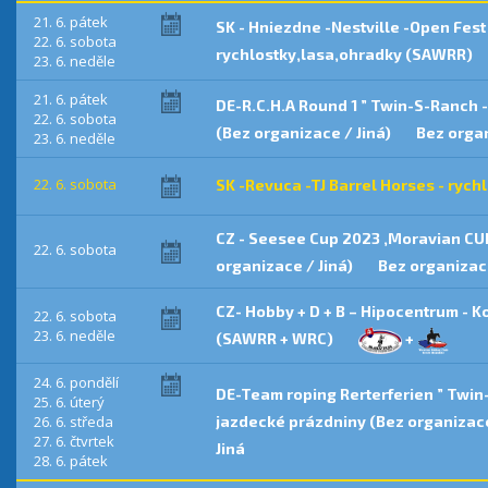
21. 6. pátek
SK - Hniezdne -Nestville -Open Fes
22. 6. sobota
rychlostky,lasa,ohradky (SAWRR)
23. 6. neděle
21. 6. pátek
DE-R.C.H.A Round 1 ” Twin-S-Ranch 
22. 6. sobota
(Bez organizace / Jiná)
Bez organ
23. 6. neděle
22. 6. sobota
SK -Revuca -TJ Barrel Horses - ryc
CZ - Seesee Cup 2023 ,Moravian CUP
22. 6. sobota
organizace / Jiná)
Bez organizace
CZ- Hobby + D + B – Hipocentrum -
22. 6. sobota
23. 6. neděle
(SAWRR + WRC)
+
24. 6. pondělí
DE-Team roping Rerterferien ” Twin
25. 6. úterý
26. 6. středa
jazdecké prázdniny (Bez organizace
27. 6. čtvrtek
Jiná
28. 6. pátek