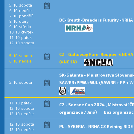
5. 10. sobota
6. 10. neděle
7. 10. pondělí
DE-Kreuth-Breeders Futurity -NRHA
8. 10. úterý
9. 10. středa
10. 10. čtvrtek
11. 10. pátek
12. 10. sobota
CZ - Galloway Farm Roupov -4NCHA 
5. 10. sobota
6. 10. neděle
(4NCHA)
SK-Galanta - Majstrovstva Slovensk
5. 10. sobota
SAWRR+PPWJ+WJL (SAWRR + PP + WJ
+
11. 10. pátek
CZ - Seesee Cup 2024 , Mistrovstí Č
12. 10. sobota
organizace / Jiná)
Bez organizace
13. 10. neděle
12. 10. sobota
PL - SYBERIA - NRHA CZ Reining RIDE
13. 10. neděle