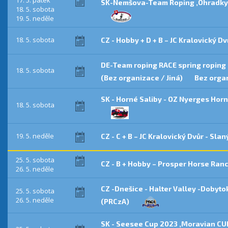
17. 5. pátek
SK-Nemšova-Team Roping ,Ohradky 
18. 5. sobota
19. 5. neděle
18. 5. sobota
CZ - Hobby + D + B – JC Kralovický D
DE-Team roping RACE spring roping
18. 5. sobota
(Bez organizace / Jiná)
Bez organ
SK - Horné Saliby - OZ Nyerges Horn
18. 5. sobota
19. 5. neděle
CZ - C + B – JC Kralovický Dvůr - Sla
25. 5. sobota
CZ - B + Hobby – Prosper Horse Ran
26. 5. neděle
CZ -Dnešice - Halter Valley -Dobyt
25. 5. sobota
26. 5. neděle
(PRCzA)
SK - Seesee Cup 2023 ,Moravian CU