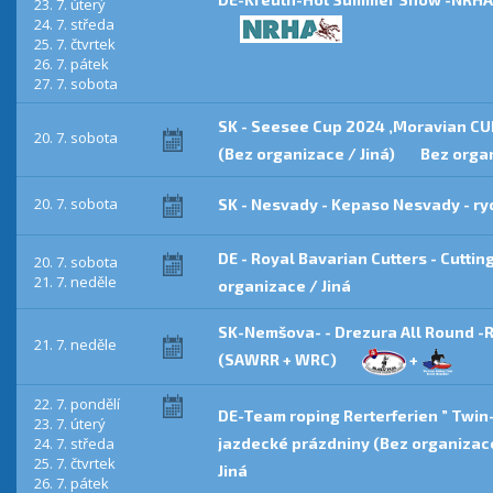
23. 7. úterý
24. 7. středa
25. 7. čtvrtek
26. 7. pátek
27. 7. sobota
SK - Seesee Cup 2024 ,Moravian CU
20. 7. sobota
(Bez organizace / Jiná)
Bez organ
20. 7. sobota
SK - Nesvady - Kepaso Nesvady - ry
DE - Royal Bavarian Cutters - Cuttin
20. 7. sobota
21. 7. neděle
organizace / Jiná
SK-Nemšova- - Drezura All Round -
21. 7. neděle
(SAWRR + WRC)
+
22. 7. pondělí
DE-Team roping Rerterferien ” Twin
23. 7. úterý
24. 7. středa
jazdecké prázdniny (Bez organizace
25. 7. čtvrtek
Jiná
26. 7. pátek