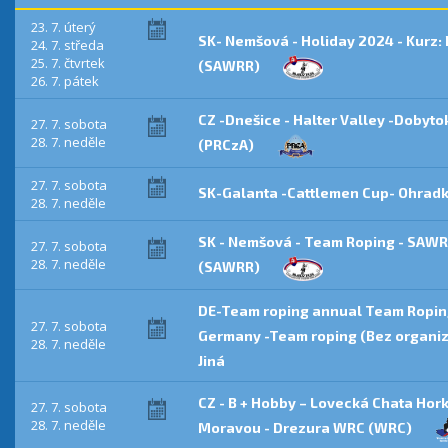
23. 7. úterý
SK- Nemšová - Holiday 2024 - Kurz:
24. 7. středa
25. 7. čtvrtek
(SAWRR)
26. 7. pátek
CZ -Dnešice - Halter Valley -Dobyt
27. 7. sobota
28. 7. neděle
(PRCzA)
27. 7. sobota
SK-Galanta -Cattlemen Cup- Ohradk
28. 7. neděle
SK - Nemšová - Team Roping - SAWRR
27. 7. sobota
28. 7. neděle
(SAWRR)
DE-Team roping annual Team Ropin
27. 7. sobota
Germany -Team roping (Bez organiz
28. 7. neděle
Jiná
CZ - B + Hobby – Lovecká Chata Hork
27. 7. sobota
28. 7. neděle
Moravou - Drezura WRC (WRC)