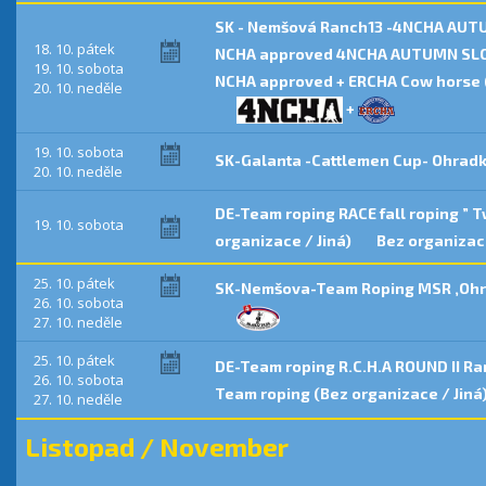
SK - Nemšová Ranch13 -4NCHA AUT
18. 10. pátek
NCHA approved 4NCHA AUTUMN SL
19. 10. sobota
NCHA approved + ERCHA Cow horse 
20. 10. neděle
+
19. 10. sobota
SK-Galanta -Cattlemen Cup- Ohradk
20. 10. neděle
DE-Team roping RACE fall roping ” 
19. 10. sobota
organizace / Jiná)
Bez organizace
25. 10. pátek
SK-Nemšova-Team Roping MSR ,Ohr
26. 10. sobota
27. 10. neděle
25. 10. pátek
DE-Team roping R.C.H.A ROUND II Ra
26. 10. sobota
Team roping (Bez organizace / Jiná
27. 10. neděle
Listopad / November