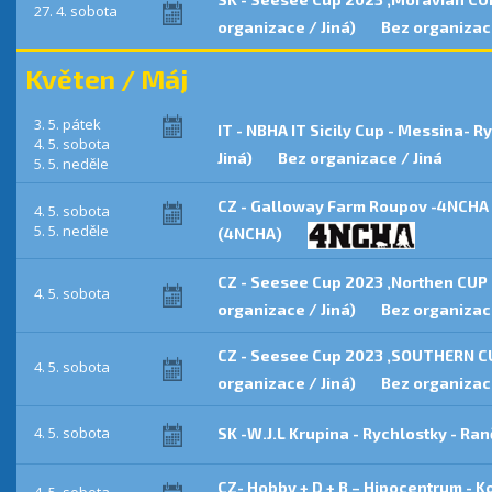
27. 4. sobota
organizace / Jiná)
Bez organizace
Květen / Máj
3. 5. pátek
IT - NBHA IT Sicily Cup - Messina- 
4. 5. sobota
Jiná)
Bez organizace / Jiná
5. 5. neděle
CZ - Galloway Farm Roupov -4NCHA 
4. 5. sobota
5. 5. neděle
(4NCHA)
CZ - Seesee Cup 2023 ,Northen CUP 
4. 5. sobota
organizace / Jiná)
Bez organizace
CZ - Seesee Cup 2023 ,SOUTHERN CU
4. 5. sobota
organizace / Jiná)
Bez organizace
4. 5. sobota
SK -W.J.L Krupina - Rychlostky - Ra
CZ- Hobby + D + B – Hipocentrum -