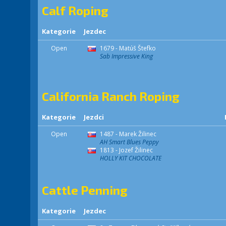
Calf Roping
Kategorie
Jezdec
Open
1679 - Matúš Štefko
Sab Impressive King
California Ranch Roping
Kategorie
Jezdci
Open
1487 - Marek Žilinec
AH Smart Blues Peppy
1813 - Jozef Žilinec
HOLLY KIT CHOCOLATE
Cattle Penning
Kategorie
Jezdec