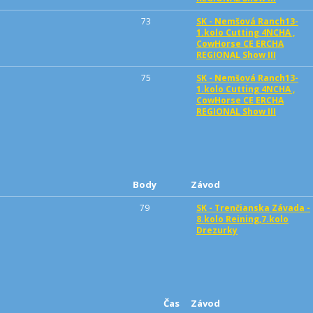
73
SK - Nemšová Ranch13-
1.kolo Cutting 4NCHA ,
CowHorse CE ERCHA
REGIONAL Show III
75
SK - Nemšová Ranch13-
1.kolo Cutting 4NCHA ,
CowHorse CE ERCHA
REGIONAL Show III
Body
Závod
79
SK - Trenčianska Závada -
8.kolo Reining,7.kolo
Drezurky
Čas
Závod