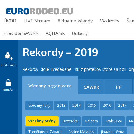
ÚVOD
LIVE Stream
Aktuálne závody
Výsledky
Ša
Pravidla SAWRR
AQHA.SK
Odkazy
Rekordy –
2019
REGISTRACE
Rekordy dole uvededene su z pretekov ktoré sa boli 
Všechny organizace
SAWRR
PP
PŘIHLÁSIT
všechny roky
2013
2014
2015
2016
2017
všechny arény
Bystrička
Galanta
Hrabušice
Me
Trenčianska Závada
Vyšné Malatíny
jiná/neurčena