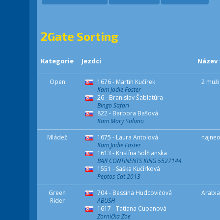
2Gate Sorting
Kategorie
Jezdci
Název
Open
1676 - Martin Kučírek
2 muži
Kam Jodie Foster
26 - Branislav Šablatúra
Bingo Safari
822 - Barbora Bašová
Kam Mary Solano
Mládež
1675 - Laura Antolová
najne
Kam Jodie Foster
1613 - Kristína Solčianska
BAR CONTINENTS KING 5527144
1551 - Saška Kučírková
Peptos Cat 2013
Green
704 - Bessina Hudcovičová
Arabia
Rider
ABUSH
1617 - Tatiana Cupanová
Zornička Zoe