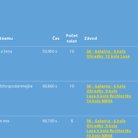
Počet
 teamu
Čas
Závod
telat
 a žena
50,950 s
10
SK - Galanta - 8.kolo
Ohradky ,12.kolo Lasa
obhospodarenejšie
60,860 s
10
SK - Galanta - 6.kolo
Ohradky ,9.kolo
Lasa,6.kolo Rychlostky
10.kolo NBHA
n mix
89,700 s
8
SK - Galanta - 6.kolo
Ohradky ,9.kolo
Lasa,6.kolo Rychlostky
10.kolo NBHA