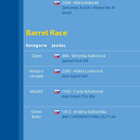
2038 - Mária Kukiová
Dahoman XI-4SK / Ahmed Ibn Al
Gazal
Barrel Race
Kategorie
Jezdec
Open
968 - Veronika Kakošová
Special First Filli
Nonpro
2093 - Adela Lunterová
/ Amatér
Kam Esprit Fort
Mládež
1560 - Carla Scholtzová
Kam Smart Chic Ella
Green
1613 - Kristína Solčianska
Rider
BAR CONTINENTS KING 5527144