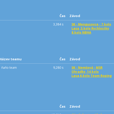
Čas
Závod
3,384 s
SK - Mengusovce - 7.kolo
Lasa ,5.kolo Rychlostky
8.kolo NBHA
Název teamu
Čas
Závod
ňaňo team
9,280 s
SK - Nemšová - MSR
Ohradky ,14.kolo
Lasa,6.kolo Team Roping
Čas
Závod