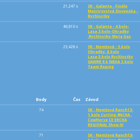
21,247 s
SK - Galanta - Finále
Majstrovstvá Slovenska -
Rychlostky
46,810 s
SK - Galanta - 4.kolo-
Lasa,3.kolo-Ohradky
,Rychlostky-Meta Gas
23,428 s
SK - Nemšová - 5.kolo
Ohradky ,8.kolo
Lasa,5.kolo Rychlostky
SAWRR 9.k NBHA 3.kolo
Team Roping
Body
Čas
Závod
74
SK - Nemšová Ranch13-
1.kolo Cutting 4NCHA ,
CowHorse CE ERCHA
REGIONAL Show III
71
SK - Nemšová Ranch13-