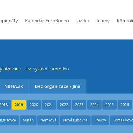
mpionáty
Kalendár EuroRodeo
Jazdci
Teamy
Kôn ro
organizovane cez system eurorodeo
NBHA.sk
Bez organizace / Jiná
2018
2019
2020
2021
2022
2023
2024
2025
2026
ngusovce
Muráň
Nemšová
Nová Ľubovňa
Prešov
Tomašikov