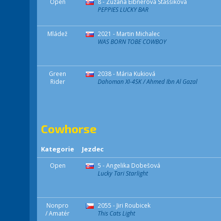
Open
8 - Zuzana Eibnerová Staššíková
PEPPIES LUCKY BAR
Mládež
2021 - Martin Michalec
WAS BORN TOBE COWBOY
Green
2038 - Mária Kukiová
Rider
Dahoman XI-4SK / Ahmed Ibn Al Gazal
Cowhorse
Kategorie
Jezdec
Open
5 - Angelika Dobešová
Lucky Tari Starlight
Nonpro
2055 - Jiri Roubicek
/ Amatér
This Cats Light