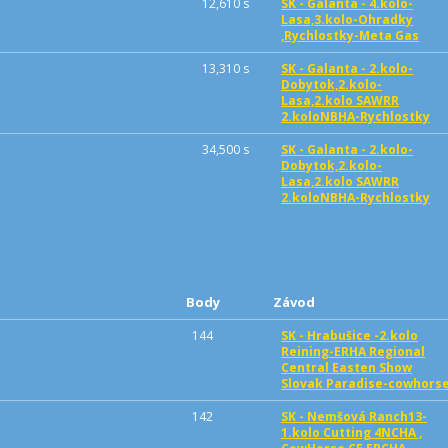
12,610 s
SK - Galanta - 4.kolo-
Lasa,3.kolo-Ohradky
,Rychlostky-Meta Gas
13,310 s
SK - Galanta - 2.kolo-
Dobytok,2.kolo-
Lasa,2.kolo SAWRR
2.koloNBHA-Rychlostky
34,500 s
SK - Galanta - 2.kolo-
Dobytok,2.kolo-
Lasa,2.kolo SAWRR
2.koloNBHA-Rychlostky
Body
Závod
144
SK - Hrabušice -2.kolo
Reining-ERHA Regional
Central Easten Show
Slovak Paradise-cowhors
142
SK - Nemšová Ranch13-
1.kolo Cutting 4NCHA ,