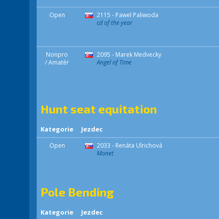
Open
2115 - Pawel Paliwoda
cd of the year
Nonpro
2095 - Marek Medvecky
/ Amatér
Angel of Time
Hunt seat equitation
Kategorie
Jezdec
Open
2033 - Renáta Ulrichová
Monet
Pole Bending
Kategorie
Jezdec