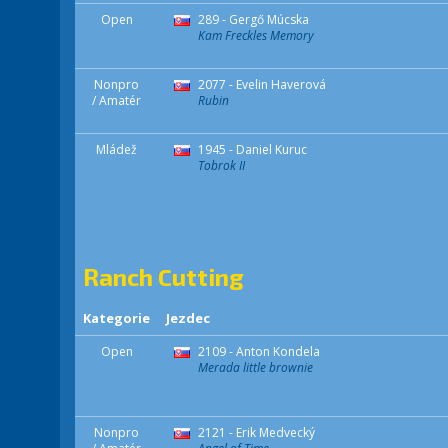
Open
289 - Gergő Múcska
Kam Freckles Memory
Nonpro
2077 - Evelin Haverová
/ Amatér
Rubin
Mládež
1945 - Daniel Kuruc
Tobrok II
Ranch Cutting
Kategorie
Jezdec
Open
2109 - Anton Kondela
Merada little brownie
Nonpro
2121 - Erik Medvecký