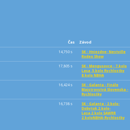
Čas
Závod
14,750 s
SK - Hniezdne- Nestville
Rodeo Show
17,805 s
SK - Mengusovce - 7.kolo
Lasa ,5.kolo Rychlostky
8.kolo NBHA
16,424 s
SK - Galanta - Finále
Majstrovstvá Slovenska -
Rychlostky
16,738 s
SK - Galanta - 2.kolo-
Dobytok,2.kolo-
Lasa,2.kolo SAWRR
2.koloNBHA-Rychlostky