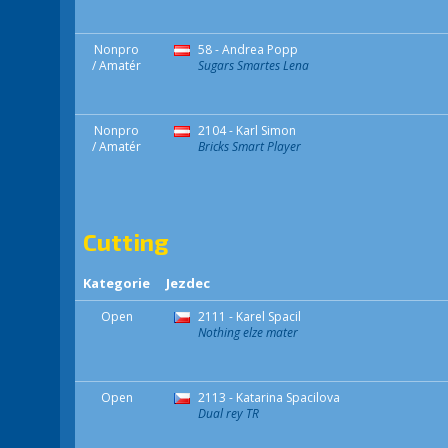
Nonpro
58 - Andrea Popp
/ Amatér
Sugars Smartes Lena
Nonpro
2104 - Karl Simon
/ Amatér
Bricks Smart Player
Cutting
Kategorie
Jezdec
Open
2111 - Karel Spacil
Nothing elze mater
Open
2113 - Katarina Spacilova
Dual rey TR