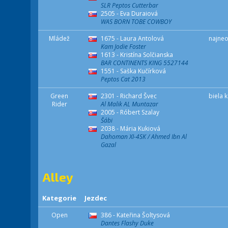
SLR Peptos Cutterbar
2505 - Eva Duraiová
WAS BORN TOBE COWBOY
Mládež
1675 - Laura Antolová
najne
Kam Jodie Foster
1613 - Kristína Solčianska
BAR CONTINENTS KING 5527144
1551 - Saška Kučírková
Peptos Cat 2013
Green
2301 - Richard Švec
biela 
Rider
Al Malik AL Muntazar
2005 - Róbert Szalay
Šábi
2038 - Mária Kukiová
Dahoman XI-4SK / Ahmed Ibn Al
Gazal
Alley
Kategorie
Jezdec
Open
386 - Kateřina Šoltysová
Dantes Flashy Duke