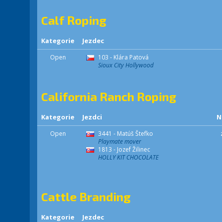
Calf Roping
Kategorie
Jezdec
Open
103 - Klára Patová
Sioux City Hollywood
California Ranch Roping
Kategorie
Jezdci
N
Open
3441 - Matúš Štefko
Playmate mover
1813 - Jozef Žilinec
HOLLY KIT CHOCOLATE
Cattle Branding
Kategorie
Jezdec