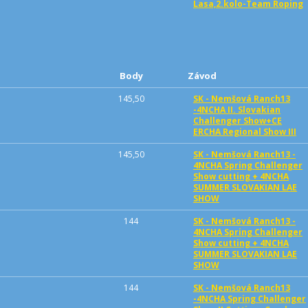
Lasa,2.kolo-Team Roping
Body
Závod
145,50
SK - Nemšová Ranch13
-4NCHA II. Slovakian
Challenger Show+CE
ERCHA Regional Show III
145,50
SK - Nemšová Ranch13 -
4NCHA Spring Challenger
Show cutting + 4NCHA
SUMMER SLOVAKIAN LAE
SHOW
144
SK - Nemšová Ranch13 -
4NCHA Spring Challenger
Show cutting + 4NCHA
SUMMER SLOVAKIAN LAE
SHOW
144
SK - Nemšová Ranch13
-4NCHA Spring Challenger