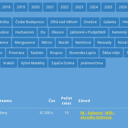
2018
2019
2020
2021
2022
2023
2024
2025
2026
trička
Česke Budejovice
Dlhá nad Váhom
Dnešice
Galanta
Hn
ušice
Hurbanovo
Iža
Ižkovce
Jablonné v Podještědí
Kamenný 
enice
Mengusovce
Mitrov
Muráň
Nemšová
Nesvady
Nová 
ov
Prievrana
Radotin
Roupov
Slovenska Lupča
Šikluv mlýn
Vrakúň
Vyšné Malatíny
Zajačia Dolina
jiná/neurčena
Počet
 teamu
Čas
Závod
telat
ženy
47,300 s
10
SK - Galanta - MSR -
ohradky Dobytok,