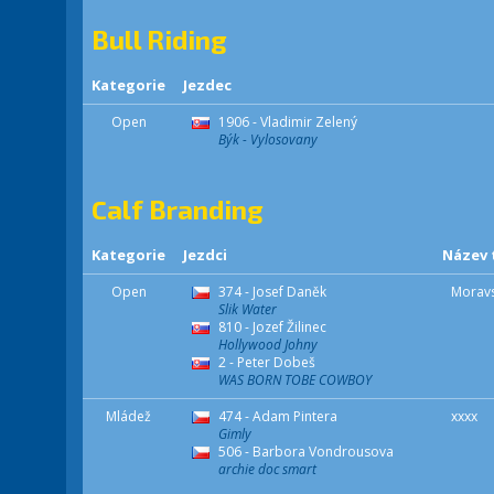
Bull Riding
Kategorie
Jezdec
Open
1906 - Vladimir Zelený
Býk - Vylosovany
Calf Branding
Kategorie
Jezdci
Název
Open
374 - Josef Daněk
Moravs
Slik Water
810 - Jozef Žilinec
Hollywood Johny
2 - Peter Dobeš
WAS BORN TOBE COWBOY
Mládež
474 - Adam Pintera
xxxx
Gimly
506 - Barbora Vondrousova
archie doc smart