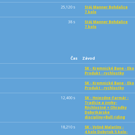
25,120 s
Stáj Manner Bohdalice
7.kolo
38 s
Stáj Manner Bohdalice
7.kolo
Čas
Závod
SK - Kremnické Bane - Eko
Produkt - rychlostky
SK - Kremnické Bane - Eko
Produkt - rychlostky
12,400 s
SK - Hniezdne-Farmár -
Tradície a zvyky-
Rýchlostné + Ohradky
Dobytkárske
disciplíny+Bull riding
18,210 s
SK - Vyšné Malatíny -
4.kolo Dobytok 5.kolo-