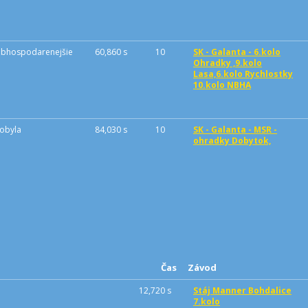
obhospodarenejšie
60,860 s
10
SK - Galanta - 6.kolo
Ohradky ,9.kolo
Lasa,6.kolo Rychlostky
10.kolo NBHA
kobyla
84,030 s
10
SK - Galanta - MSR -
ohradky Dobytok,
Čas
Závod
12,720 s
Stáj Manner Bohdalice
7.kolo