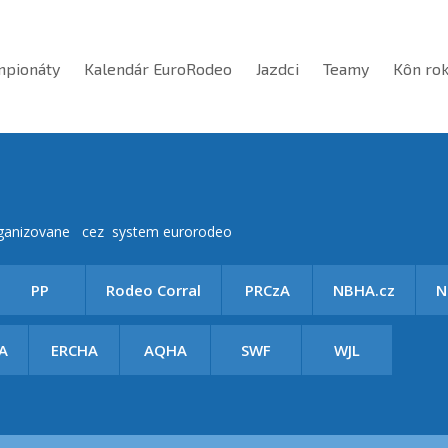
mpionáty
Kalendár EuroRodeo
Jazdci
Teamy
Kôn ro
organizovane cez system eurorodeo
PP
Rodeo Corral
PRCzA
NBHA.cz
N
A
ERCHA
AQHA
SWF
WJL