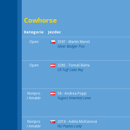
Cowhorse
Kategorie
Jezdec
Open
2597 - Martin Mareš
Silver Badger Poo
Open
3285 - Tomaš Bárta
CR Tuff Calie Rey
Nonpro
58 - Andrea Popp
/ Amatér
Sugars Smartest Lena
Nonpro
2019 - Adéla Molčanová
/ Amatér
NU Peptos Lady