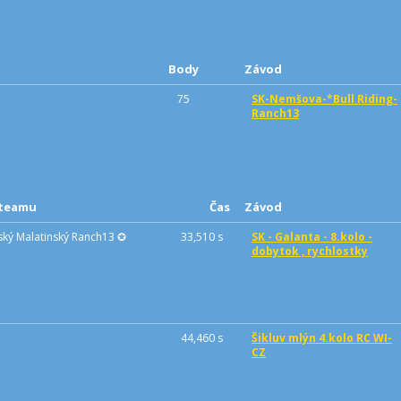
Body
Závod
75
SK-Nemšova-*Bull Riding-
Ranch13
 teamu
Čas
Závod
ký Malatinský Ranch13 ✪
33,510 s
SK - Galanta - 8.kolo -
dobytok , rychlostky
44,460 s
Šikluv mlýn 4.kolo RC WI-
CZ