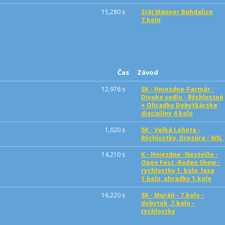
15,280 s
Stáj Manner Bohdalice
7.kolo
Čas
Závod
12,976 s
SK - Hniezdne-Farmár -
Divoke sedlo - Rýchlostné
+ Ohradky Dobytkárske
disciplíny 4.kolo
1,020 s
SK - Veľká Lehota -
Rýchlostky, Drezúra - WJL
14,210 s
K - Hniezdne -Nestville -
Open Fest -Rodeo Show -
rychlostky 1. kolo, lasa
1.kolo, ohradky 1.kolo
16,220 s
SK - Muráň - 7.kolo -
dobytok ,7.kolo -
rychlostky