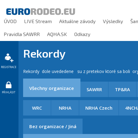
ÚVOD
LIVE Stream
Aktuálne závody
Výsledky
Ša
Pravidla SAWRR
AQHA.SK
Odkazy
Rekordy
REGISTRACE
Rekordy dole uvededene su z pretekov ktoré sa boli 
Všechny organizace
SAWRR
TP&RA
PŘIHLÁSIT
WRC
NRHA
NRHA Czech
4NCH
Bez organizace / Jiná