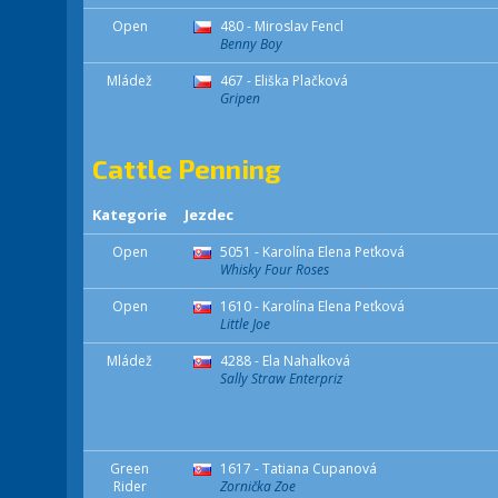
Open
480 - Miroslav Fencl
Benny Boy
Mládež
467 - Eliška Plačková
Gripen
Cattle Penning
Kategorie
Jezdec
Open
5051 - Karolína Elena Peťková
Whisky Four Roses
Open
1610 - Karolína Elena Peťková
Little Joe
Mládež
4288 - Ela Nahalková
Sally Straw Enterpriz
Green
1617 - Tatiana Cupanová
Rider
Zornička Zoe