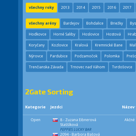
všechny roky
2013
2014
2015
2016
2017
všechny arény
Bardejov
Bohdalice
Briežky
Bys
Hodkovce
Horné Saliby
Hoslovice
Hostová
Hrab
Koryčany
Kozlovice
Kralová
Kremnické Bane
Mal
Nýrovce
Pardubice
Podzamočok
Polomka
Preš
Trenčianska Závada
Trnovec nad Váhom
Tvrdošovce
2Gate Sorting
Kategorie
Jezdci
Název
Open
8 - Zuzana Eibnerová
Akčné 
Staššíková
PEPPIES LUCKY BAR
2094 - Barbora Bašová