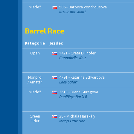
Mládež
506 - Barbora Vondrousova
archie doc smart
Barrel Race
Kategorie
Jezdec
Open
1421 - Greta Dillhöfer
Gunnabelle Whiz
Nonpro
4791 - Katarína Schvarcová
/ Amatér
Lady Safari
Mládež
3613 - Diana Guregova
DualBingoBarSLR
Green
38 - Michala Harakály
Rider
Mistys Little Doc