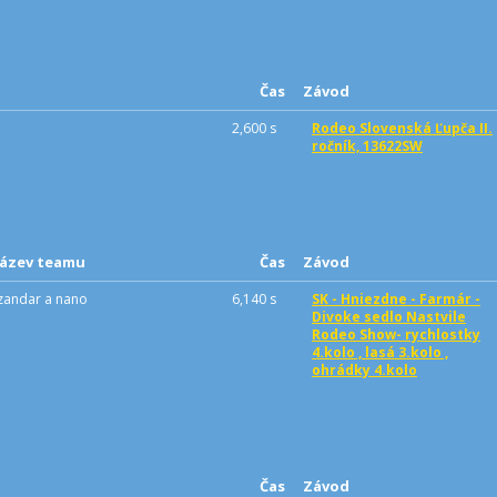
Čas
Závod
2,600 s
Rodeo Slovenská Ľupča II.
ročník, 13622SW
ázev teamu
Čas
Závod
zandar a nano
6,140 s
SK - Hniezdne - Farmár -
Divoke sedlo Nastvile
Rodeo Show- rychlostky
4.kolo , lasá 3.kolo ,
ohrádky 4.kolo
Čas
Závod