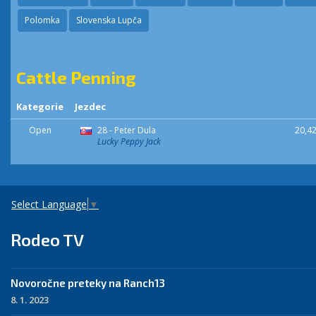
Polomka
Slovenska Lupča
Cattle Penning
Kategorie
Jezdec
Open
28 - Peter Dula
20,42
Lucky Peppy Jack
Select Language
▼
Rodeo TV
Novoročne preteky na Ranch13
8. 1. 2023